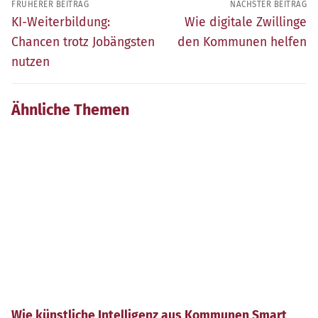
FRÜHERER BEITRAG
NÄCHSTER BEITRAG
Früherer
Nächster
KI-Weiterbildung:
Wie digitale Zwillinge
Beitrag:
Beitrag:
Chancen trotz Jobängsten
den Kommunen helfen
nutzen
Ähnliche Themen
Wie künstliche Intelligenz aus Kommunen Smart