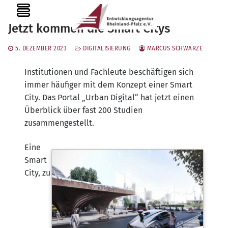
Zum
MENU
Inhalt
Jetzt kommen die Smart Citys
springen
5. DEZEMBER 2023
DIGITALISIERUNG
MARCUS SCHWARZE
Insti­tu­tio­nen und Fach­leu­te beschäf­ti­gen sich
immer häu­fi­ger mit dem Kon­zept einer Smart
City. Das Por­tal „Urban Digi­tal“ hat jetzt einen
Über­blick über fast 200 Stu­di­en
zusammengestellt.
Eine
Smart
City, zu