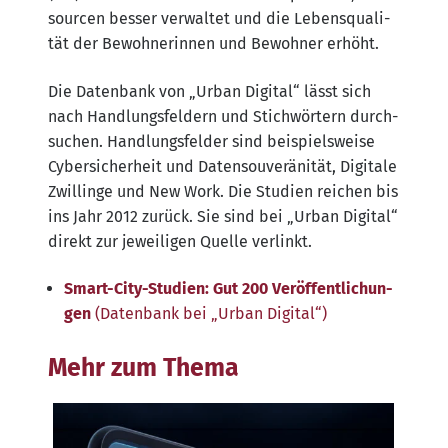
sour­cen bes­ser ver­wal­tet und die Lebens­qua­li­
tät der Bewoh­ne­rin­nen und Bewoh­ner erhöht.
Die Daten­bank von „Urban Digi­tal“ lässt sich
nach Hand­lungs­fel­dern und Stich­wör­tern durch­
su­chen. Hand­lungs­fel­der sind bei­spiels­wei­se
Cyber­si­cher­heit und Daten­sou­ve­rä­ni­tät, Digi­ta­le
Zwil­lin­ge und New Work. Die Stu­di­en rei­chen bis
ins Jahr 2012 zurück. Sie sind bei „Urban Digi­tal“
direkt zur jewei­li­gen Quel­le verlinkt.
Smart-City-Stu­di­en: Gut 200 Ver­öf­fent­li­chun­
gen
(Daten­bank bei „Urban Digital“)
Mehr zum Thema