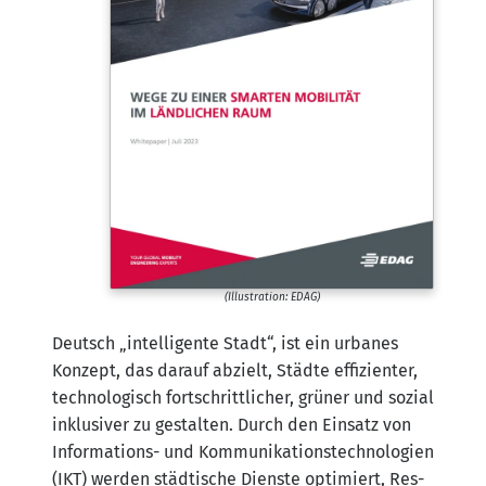
(Illus­tra­ti­on: EDAG)
Deutsch „intel­li­gen­te Stadt“, ist ein urba­nes
Kon­zept, das dar­auf abzielt, Städ­te effi­zi­en­ter,
tech­no­lo­gisch fort­schritt­li­cher, grü­ner und sozi­al
inklu­si­ver zu gestal­ten. Durch den Ein­satz von
Infor­ma­ti­ons- und Kom­mu­ni­ka­ti­ons­tech­no­lo­gien
(IKT) wer­den städ­ti­sche Diens­te opti­miert, Res­