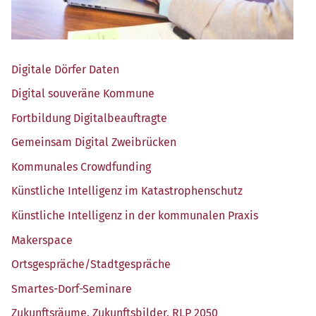
Digi­ta­le Dör­fer Daten
Digi­tal sou­ve­rä­ne Kommune
Fort­bil­dung Digitalbeauftragte
Gemein­sam Digi­tal Zweibrücken
Kom­mu­na­les Crowdfunding
Künst­li­che Intel­li­genz im Katastrophenschutz
Künst­li­che Intel­li­genz in der kom­mu­na­len Praxis
Maker­space
Ortsgespräche/​Stadtgespräche
Smar­tes-Dorf-Semi­na­re
Zukunfts­räu­me. Zukunfts­bil­der. RLP 2050