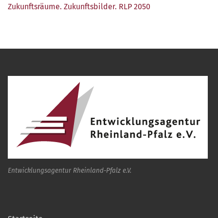
Zukunfts­räu­me. Zukunfts­bil­der. RLP 2050
Entwicklungsagentur Rheinland-Pfalz e.V.