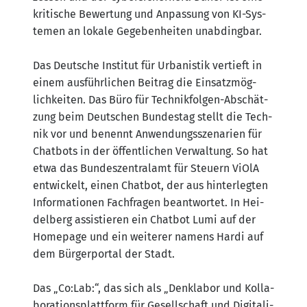
kri­ti­sche Bewer­tung und Anpas­sung von KI-Sys­
te­men an loka­le Gege­ben­hei­ten unab­ding­bar.
Das Deut­sche Insti­tut für Urba­nis­tik ver­tieft in
einem aus­führ­li­chen Bei­trag die Ein­satz­mög­
lich­kei­ten. Das Büro für Tech­nik­fol­gen-Abschät­
zung beim Deut­schen Bun­des­tag stellt die Tech­
nik vor und benennt Anwen­dungs­sze­na­ri­en für
Chat­bots in der öffent­li­chen Ver­wal­tung. So hat
etwa das Bun­des­zen­tral­amt für Steu­ern ViO­lA
ent­wi­ckelt, einen Chat­bot, der aus hin­ter­leg­ten
Infor­ma­tio­nen Fach­fra­gen beant­wor­tet. In Hei­
del­berg assis­tie­ren ein Chat­bot Lumi auf der
Home­page und ein wei­te­rer namens Har­di auf
dem Bür­ger­por­tal der Stadt.
Das „Co:Lab:“, das sich als „Denkla­bor und Kol­la­
bo­ra­ti­ons­platt­form für Gesell­schaft und Digi­ta­li­