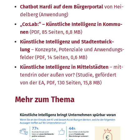
Chat­bot Har­di auf dem Bür­ger­por­tal
von Hei­
del­berg (Anwen­dung)
„Co:Lab:“ – Künst­li­che Intel­li­genz in Kom­mu­
nen
(PDF, 85 Sei­ten, 6,8 MB)
Künst­li­che Intel­li­genz und Stadt­ent­wick­
lung
– Kon­zep­te, Poten­zia­le und Anwen­dungs­
fel­der (PDF, 14 Sei­ten, 0,6 MB)
Künst­li­che Intel­li­genz in Mit­tel­städ­ten
– mit­
ten­drin oder außen vor? (Stu­die, geför­dert
von der EA, PDF, 130 Sei­ten, 15,8 MB)
Mehr zum Thema