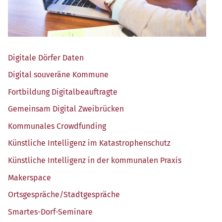
Digi­ta­le Dör­fer Daten
Digi­tal sou­ve­rä­ne Kommune
Fort­bil­dung Digitalbeauftragte
Gemein­sam Digi­tal Zweibrücken
Kom­mu­na­les Crowdfunding
Künst­li­che Intel­li­genz im Katastrophenschutz
Künst­li­che Intel­li­genz in der kom­mu­na­len Praxis
Maker­space
Ortsgespräche/​Stadtgespräche
Smar­tes-Dorf-Semi­na­re