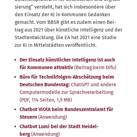
sie­rung“ ver­steht, hat sich ins­be­son­de­re über
den Ein­satz der KI in Kom­mu­nen Gedan­ken
gemacht. Vom BBSR gibt es zudem einen Bei­
trag aus 2021 über künst­li­che Intel­li­genz und der
Stadt­ent­wick­lung. Die EA hat 2021 eine Stu­die
zur KI in Mit­tel­städ­ten veröffentlicht.
Der Ein­satz künst­li­cher Intel­li­genz ist auch
für Kom­mu­nen attrak­tiv
(Bei­trag beim Difu)
Büro für Tech­nik­fol­gen-Abschät­zung beim
Deut­schen Bun­des­tag:
ChatGPT und ande­re
Com­pu­ter­mo­del­le zur Sprach­ver­ar­bei­tung
(PDF, 114 Sei­ten, 1,9 MB)
Chat­bot ViO­lA beim Bun­des­zen­tral­amt für
Steu­ern
(Anwen­dung)
Chat­bot Lumi bei der Stadt Hei­del­
berg
(Anwen­dung)