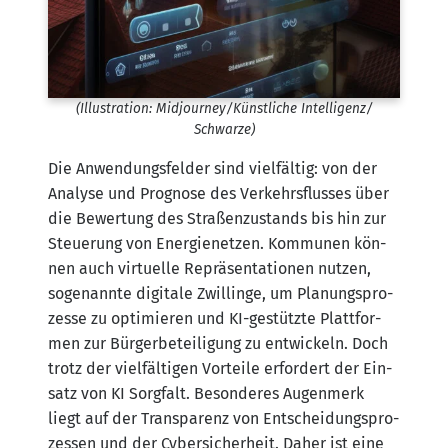
(Illus­tra­ti­on: Midjourney/​Künstliche Intelligenz/​
Schwarze)
Die Anwen­dungs­fel­der sind viel­fäl­tig: von der
Ana­ly­se und Pro­gno­se des Ver­kehrs­flus­ses über
die Bewer­tung des Stra­ßen­zu­stands bis hin zur
Steue­rung von Ener­gie­net­zen. Kom­mu­nen kön­
nen auch vir­tu­el­le Reprä­sen­ta­tio­nen nut­zen,
soge­nann­te digi­ta­le Zwil­lin­ge, um Pla­nungs­pro­
zes­se zu opti­mie­ren und KI-gestütz­te Platt­for­
men zur Bür­ger­be­tei­li­gung zu ent­wi­ckeln. Doch
trotz der viel­fäl­ti­gen Vor­tei­le erfor­dert der Ein­
satz von KI Sorg­falt. Beson­de­res Augen­merk
liegt auf der Trans­pa­renz von Ent­schei­dungs­pro­
zes­sen und der Cyber­si­cher­heit. Daher ist eine