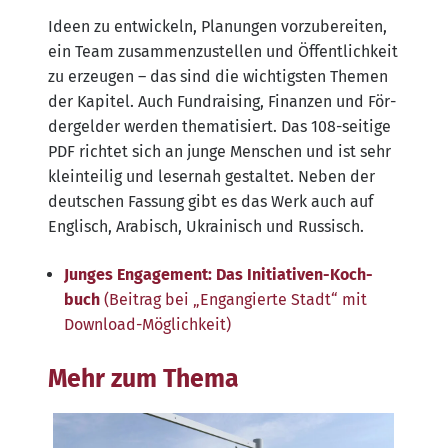
Ideen zu ent­wi­ckeln, Pla­nun­gen vor­zu­be­rei­ten,
ein Team zusam­men­zu­stel­len und Öffent­lich­keit
zu erzeu­gen – das sind die wich­tigs­ten The­men
der Kapi­tel. Auch Fund­rai­sing, Finan­zen und För­
der­gel­der wer­den the­ma­ti­siert. Das 108-sei­ti­ge
PDF rich­tet sich an jun­ge Men­schen und ist sehr
klein­tei­lig und leser­nah gestal­tet. Neben der
deut­schen Fas­sung gibt es das Werk auch auf
Eng­lisch, Ara­bisch, Ukrai­nisch und Russisch.
Jun­ges Enga­ge­ment: Das Initia­ti­ven-Koch­
buch
(Bei­trag bei „Engan­gier­te Stadt“ mit
Download-Möglichkeit)
Mehr zum Thema