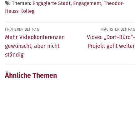
Themen:
Engagierte Stadt
,
Engagement
,
Theodor-
Heuss-Kolleg
Beitragsnavigation
FRÜHERER BEITRAG
NÄCHSTER BEITRAG
Früherer
Nächster
Mehr Videokonferenzen
Video: „Dorf-Büro“-
Beitrag:
Beitrag:
gewünscht, aber nicht
Projekt geht weiter
ständig
Ähnliche Themen