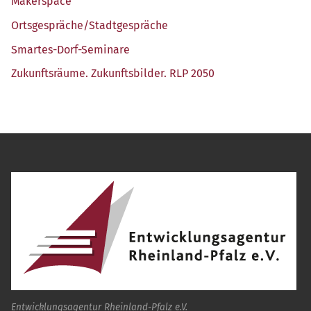
Maker­space
Ortsgespräche/​Stadtgespräche
Smar­tes-Dorf-Semi­na­re
Zukunfts­räu­me. Zukunfts­bil­der. RLP 2050
Entwicklungsagentur Rheinland-Pfalz e.V.