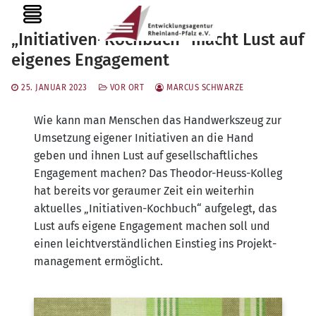
Zum
MENU
Inhalt
„Initiativen-Kochbuch“ macht Lust auf
springen
eigenes Engagement
25. JANUAR 2023
VOR ORT
MARCUS SCHWARZE
Wie kann man Men­schen das Hand­werks­zeug zur
Umset­zung eige­ner Initia­ti­ven an die Hand
geben und ihnen Lust auf gesell­schaft­li­ches
Enga­ge­ment machen? Das Theo­dor-Heuss-Kol­leg
hat bereits vor gerau­mer Zeit ein wei­ter­hin
aktu­el­les „Initia­ti­ven-Koch­buch“ auf­ge­legt, das
Lust aufs eige­ne Enga­ge­ment machen soll und
einen leicht­ver­ständ­li­chen Ein­stieg ins Pro­jekt­
ma­nage­ment ermöglicht.