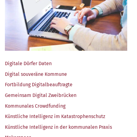
Digi­ta­le Dör­fer Daten
Digi­tal sou­ve­rä­ne Kommune
Fort­bil­dung Digitalbeauftragte
Gemein­sam Digi­tal Zweibrücken
Kom­mu­na­les Crowdfunding
Künst­li­che Intel­li­genz im Katastrophenschutz
Künst­li­che Intel­li­genz in der kom­mu­na­len Praxis