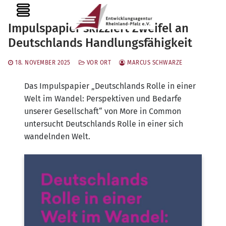
Zum
MENU
Inhalt
Impulspapier skizziert Zweifel an
springen
Deutschlands Handlungsfähigkeit
18. NOVEMBER 2025
VOR ORT
MARCUS SCHWARZE
Das Impulspapier „Deutschlands Rolle in einer
Welt im Wandel: Perspektiven und Bedarfe
unserer Gesellschaft“ von More in Common
untersucht Deutschlands Rolle in einer sich
wandelnden Welt.