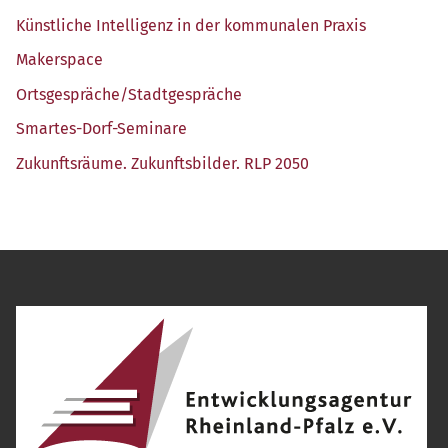
Künst­li­che Intel­li­genz in der kom­mu­na­len Praxis
Maker­space
Ortsgespräche/​Stadtgespräche
Smar­tes-Dorf-Semi­na­re
Zukunfts­räu­me. Zukunfts­bil­der. RLP 2050