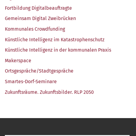
Fort­bil­dung Digitalbeauftragte
Gemein­sam Digi­tal Zweibrücken
Kom­mu­na­les Crowdfunding
Künst­li­che Intel­li­genz im Katastrophenschutz
Künst­li­che Intel­li­genz in der kom­mu­na­len Praxis
Maker­space
Ortsgespräche/​Stadtgespräche
Smar­tes-Dorf-Semi­na­re
Zukunfts­räu­me. Zukunfts­bil­der. RLP 2050