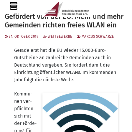
Zum
MENU
Inhalt
Gefördert von der EU: Mehr und mehr
springen
Gemeinden richten freies WLAN ein
31. OKTOBER 2019
WETTBEWERBE
MARCUS SCHWARZE
Gera­de erst hat die EU wie­der 15.000-Euro-
Gutscheine an zahl­rei­che Gemein­den auch in
Deutsch­land ver­ge­ben. Sie för­dert damit die
Ein­rich­tung öffent­li­cher WLANs. Im kom­men­den
Jahr folgt die nächs­te Welle.
Kom­mu­
nen ver­
pflich­ten
sich mit
der För­de­
rung, für