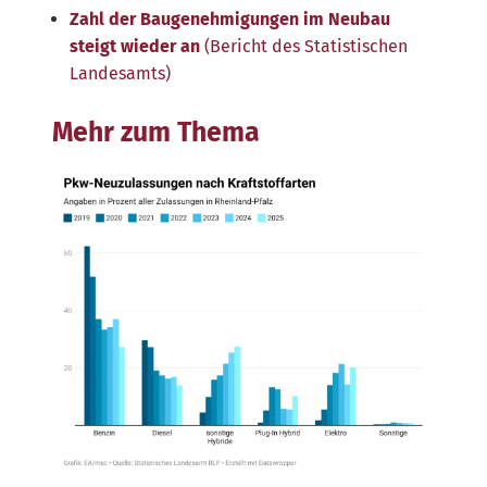
Zahl der Bau­ge­neh­mi­gun­gen im Neu­bau
steigt wie­der an
(Bericht des Sta­tis­ti­schen
Landesamts)
Mehr zum Thema