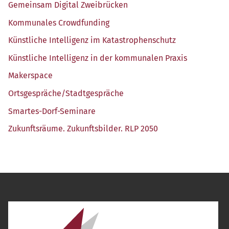
Gemein­sam Digi­tal Zweibrücken
Kom­mu­na­les Crowdfunding
Künst­li­che Intel­li­genz im Katastrophenschutz
Künst­li­che Intel­li­genz in der kom­mu­na­len Praxis
Maker­space
Ortsgespräche/​Stadtgespräche
Smar­tes-Dorf-Semi­na­re
Zukunfts­räu­me. Zukunfts­bil­der. RLP 2050