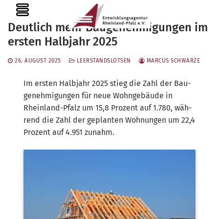
Zum
MENU
Inhalt
Deutlich mehr Baugenehmigungen im
springen
ersten Halbjahr 2025
26. AUGUST 2025
LEERSTANDSLOTSEN
MARCUS SCHWARZE
Im ers­ten Halb­jahr 2025 stieg die Zahl der Bau­
ge­neh­mi­gun­gen für neue Wohn­ge­bäu­de in
Rhein­land-Pfalz um 15,8 Pro­zent auf 1.780, wäh­
rend die Zahl der geplan­ten Woh­nun­gen um 22,4
Pro­zent auf 4.951 zunahm.