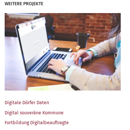
WEITERE PROJEKTE
Digi­ta­le Dör­fer Daten
Digi­tal sou­ve­rä­ne Kommune
Fort­bil­dung Digitalbeauftragte