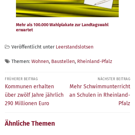
Mehr als 100.000 Wahlplakate zur Landtagswahl
erwartet
Veröffentlicht unter
Leerstandslotsen
Themen:
Wohnen
,
Baustellen
,
Rheinland-Pfalz
Beitragsnavigation
FRÜHERER BEITRAG
NÄCHSTER BEITRAG
Früherer
Nächster
Kommunen erhalten
Mehr Schwimmunterricht
Beitrag:
Beitrag:
über zwölf Jahre jährlich
an Schulen in Rheinland-
290 Millionen Euro
Pfalz
Ähnliche Themen