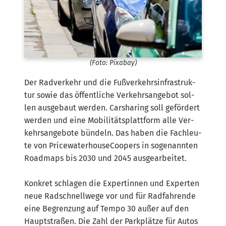
(Foto: Pix­a­bay)
Der Rad­ver­kehr und die Fuß­ver­kehrs­in­fra­struk­
tur sowie das öffent­li­che Ver­kehrs­an­ge­bot sol­
len aus­ge­baut wer­den. Car­sha­ring soll geför­dert
wer­den und eine Mobi­li­täts­platt­form alle Ver­
kehrs­an­ge­bo­te bün­deln. Das haben die Fach­leu­
te von Pri­ce­wa­ter­hous­e­Coo­pers in soge­nann­ten
Road­maps bis 2030 und 2045 aus­ge­ar­bei­tet.
Kon­kret schla­gen die Exper­tin­nen und Exper­ten
neue Rad­schnell­we­ge vor und für Rad­fah­ren­de
eine Begren­zung auf Tem­po 30 außer auf den
Haupt­stra­ßen. Die Zahl der Park­plät­ze für Autos