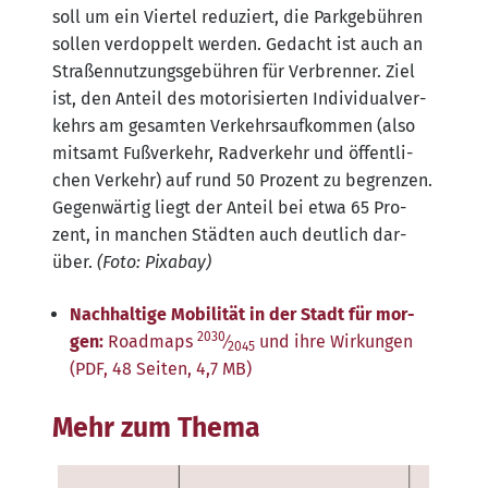
soll um ein Vier­tel redu­ziert, die Park­ge­büh­ren
sol­len ver­dop­pelt wer­den. Gedacht ist auch an
Stra­ßen­nut­zungs­ge­büh­ren für Ver­bren­ner. Ziel
ist, den Anteil des moto­ri­sier­ten Indi­vi­du­al­ver­
kehrs am gesam­ten Ver­kehrs­auf­kom­men (also
mit­samt Fuß­ver­kehr, Rad­ver­kehr und öffent­li­
chen Ver­kehr) auf rund 50 Pro­zent zu begren­zen.
Gegen­wär­tig liegt der Anteil bei etwa 65 Pro­
zent, in man­chen Städ­ten auch deut­lich dar­
über.
(Foto: Pix­a­bay)
Nach­hal­ti­ge Mobi­li­tät in der Stadt für mor­
2030
gen:
Road­maps
⁄
und ihre Wir­kun­gen
2045
(PDF, 48 Sei­ten, 4,7 MB)
Mehr zum Thema