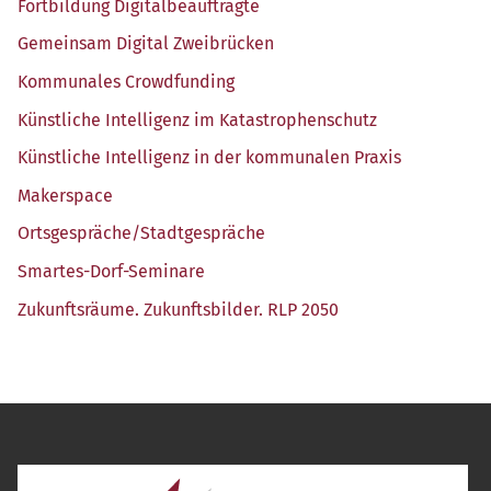
Fort­bil­dung Digitalbeauftragte
Gemein­sam Digi­tal Zweibrücken
Kom­mu­na­les Crowdfunding
Künst­li­che Intel­li­genz im Katastrophenschutz
Künst­li­che Intel­li­genz in der kom­mu­na­len Praxis
Maker­space
Ortsgespräche/​Stadtgespräche
Smar­tes-Dorf-Semi­na­re
Zukunfts­räu­me. Zukunfts­bil­der. RLP 2050