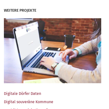
WEITERE PROJEKTE
Digi­ta­le Dör­fer Daten
Digi­tal sou­ve­rä­ne Kommune