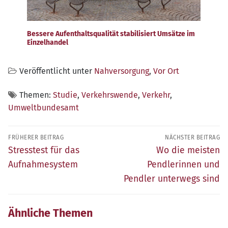
Bessere Aufenthaltsqualität stabilisiert Umsätze im
Einzelhandel
Veröffentlicht unter
Nahversorgung
,
Vor Ort
Themen:
Studie
,
Verkehrswende
,
Verkehr
,
Umweltbundesamt
Beitragsnavigation
FRÜHERER BEITRAG
NÄCHSTER BEITRAG
Früherer
Nächster
Stresstest für das
Wo die meisten
Beitrag:
Beitrag:
Aufnahmesystem
Pendlerinnen und
Pendler unterwegs sind
Ähnliche Themen