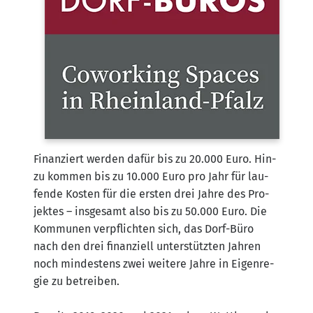
Finan­ziert wer­den dafür bis zu 20.000 Euro. Hin­
zu kom­men bis zu 10.000 Euro pro Jahr für lau­
fen­de Kos­ten für die ers­ten drei Jah­re des Pro­
jek­tes – ins­ge­samt also bis zu 50.000 Euro. Die
Kom­mu­nen ver­pflich­ten sich, das Dorf-Büro
nach den drei finan­zi­ell unter­stütz­ten Jah­ren
noch min­des­tens zwei wei­te­re Jah­re in Eigen­re­
gie zu betrei­ben.