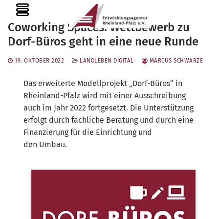
Zum
MENU
Inhalt
Coworking Spaces: Wettbewerb zu
springen
Dorf-Büros geht in eine neue Runde
19. OKTOBER 2022
LANDLEBEN DIGITAL
MARCUS SCHWARZE
Das erwei­ter­te Modell­pro­jekt „Dorf-Büros“ in
Rhein­land-Pfalz wird mit einer Aus­schrei­bung
auch im Jahr 2022 fort­ge­setzt. Die Unter­stüt­zung
erfolgt durch fach­li­che Bera­tung und durch eine
Finan­zie­rung für die Ein­rich­tung und
den Umbau.