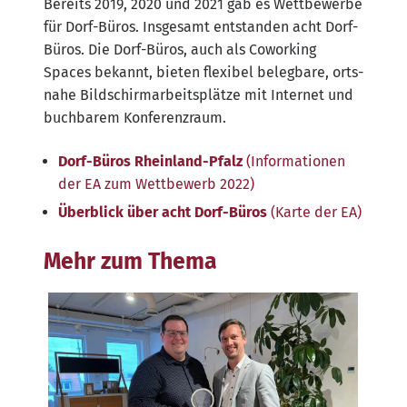
Bereits 2019, 2020 und 2021 gab es Wett­be­wer­be
für Dorf-Büros. Ins­ge­samt ent­stan­den acht Dorf-
Büros. Die Dorf-Büros, auch als Cowor­king
Spaces bekannt, bie­ten fle­xi­bel beleg­ba­re, orts­
na­he Bild­schirm­ar­beits­plät­ze mit Inter­net und
buch­ba­rem Konferenzraum.
Dorf-Büros Rhein­land-Pfalz
(Infor­ma­tio­nen
der EA zum Wett­be­werb 2022)
Über­blick über acht Dorf-Büros
(Kar­te der EA)
Mehr zum Thema