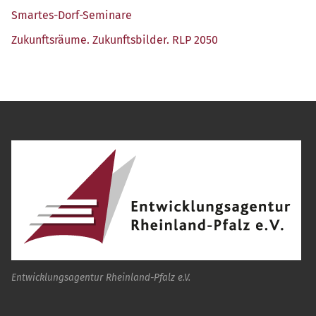
Smar­tes-Dorf-Semi­na­re
Zukunfts­räu­me. Zukunfts­bil­der. RLP 2050
Entwicklungsagentur Rheinland-Pfalz e.V.