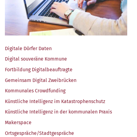
Digi­ta­le Dör­fer Daten
Digi­tal sou­ve­rä­ne Kommune
Fort­bil­dung Digitalbeauftragte
Gemein­sam Digi­tal Zweibrücken
Kom­mu­na­les Crowdfunding
Künst­li­che Intel­li­genz im Katastrophenschutz
Künst­li­che Intel­li­genz in der kom­mu­na­len Praxis
Maker­space
Ortsgespräche/​Stadtgespräche