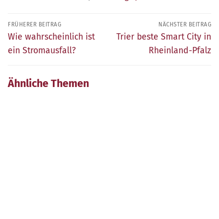
Beitragsnavigation
FRÜHERER BEITRAG
NÄCHSTER BEITRAG
Früherer
Nächster
Wie wahrscheinlich ist
Trier beste Smart City in
Beitrag:
Beitrag:
ein Stromausfall?
Rheinland-Pfalz
Ähnliche Themen