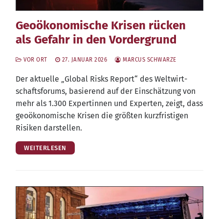
Geoökonomische Krisen rücken
als Gefahr in den Vordergrund
VOR ORT
27. JANUAR 2026
MARCUS SCHWARZE
Der aktu­el­le „Glo­bal Risks Report“ des Welt­wirt­
schafts­fo­rums, basie­rend auf der Ein­schät­zung von
mehr als 1.300 Exper­tin­nen und Exper­ten, zeigt, dass
geo­öko­no­mi­sche Kri­sen die größ­ten kurz­fris­ti­gen
Risi­ken darstellen.
WEITERLESEN