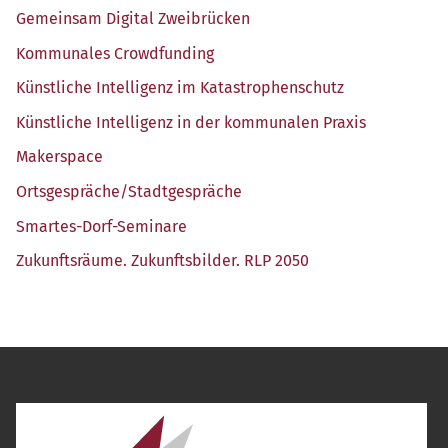
Gemein­sam Digi­tal Zweibrücken
Kom­mu­na­les Crowdfunding
Künst­li­che Intel­li­genz im Katastrophenschutz
Künst­li­che Intel­li­genz in der kom­mu­na­len Praxis
Maker­space
Ortsgespräche/​Stadtgespräche
Smar­tes-Dorf-Semi­na­re
Zukunfts­räu­me. Zukunfts­bil­der. RLP 2050