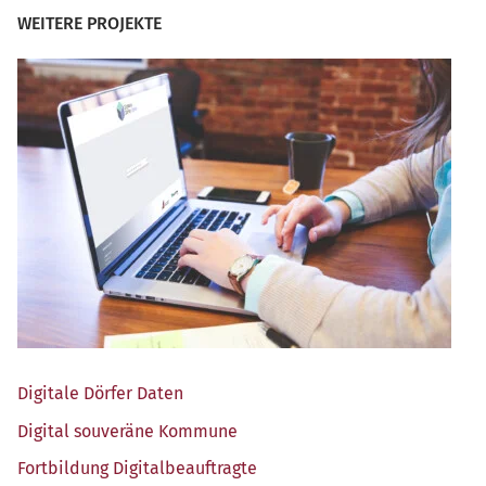
WEITERE PROJEKTE
Digi­ta­le Dör­fer Daten
Digi­tal sou­ve­rä­ne Kommune
Fort­bil­dung Digitalbeauftragte