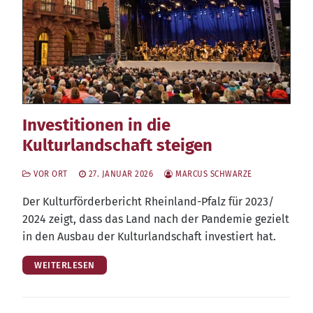
Investitionen in die
Kulturlandschaft steigen
VOR ORT
27. JANUAR 2026
MARCUS SCHWARZE
Der Kul­tur­för­der­be­richt Rhein­land-Pfalz für 2023/​
2024 zeigt, dass das Land nach der Pan­de­mie gezielt
in den Aus­bau der Kul­tur­land­schaft inves­tiert hat.
WEITERLESEN