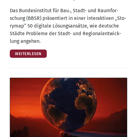
Das Bun­des­in­sti­tut für Bau‑, Stadt- und Raum­for­
schung (BBSR) prä­sen­tiert in einer inter­ak­ti­ven „Sto­
ry­map“ 50 digi­ta­le Lösungs­an­sät­ze, wie deut­sche
Städ­te Pro­ble­me der Stadt- und Regio­nal­ent­wick­
lung angehen.
WEITERLESEN