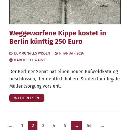
Weggeworfene Kippe kostet in
Berlin künftig 250 Euro
KOMMUNALES WISSEN
6. JANUAR 2026
MARCUS SCHWARZE
Der Ber­li­ner Senat hat einen neu­en Buß­geld­ka­ta­log
beschlos­sen, der deut­lich höhe­re Stra­fen für ille­ga­le
Müll­ent­sor­gung vorsieht.
WEITERLESEN
Seitennummerierung
←
1
2
3
4
5
…
64
→