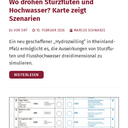
Wo drohen Sturzfluten und
Hochwasser? Karte zeigt
Szenarien
VOR ORT
10. FEBRUAR 2026
MARCUS SCHWARZE
Ein neu geschaf­fe­ner „Hydro­z­wil­ling“ in Rhein­land-
Pfalz ermög­licht es, die Aus­wir­kun­gen von Sturz­flu­
ten und Fluss­hoch­was­ser drei­di­men­sio­nal zu
simulieren.
WEITERLESEN