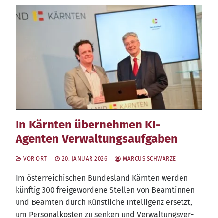
In Kärnten übernehmen KI-
Agenten Verwaltungsaufgaben
VOR ORT
20. JANUAR 2026
MARCUS SCHWARZE
Im öster­rei­chi­schen Bun­des­land Kärn­ten wer­den
künf­tig 300 frei­ge­wor­de­ne Stel­len von Beam­tin­nen
und Beam­ten durch Künst­li­che Intel­li­genz ersetzt,
um Per­so­nal­kos­ten zu sen­ken und Ver­wal­tungs­ver­