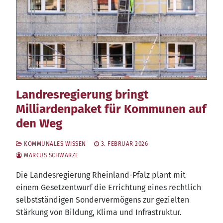
Landresregierung bringt
Milliardenpaket für Kommunen auf
den Weg
KOMMUNALES WISSEN
3. FEBRUAR 2026
MARCUS SCHWARZE
Die Lan­des­re­gie­rung Rhein­land-Pfalz plant mit
einem Gesetz­ent­wurf die Errich­tung eines recht­lich
selbst­stän­di­gen Son­der­ver­mö­gens zur geziel­ten
Stär­kung von Bil­dung, Kli­ma und Infrastruktur.