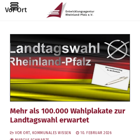
Zum
MENU
Vor Ort
Inhalt
springen
Mehr als 100.000 Wahlplakate zur
Landtagswahl erwartet
VOR ORT
,
KOMMUNALES WISSEN
10. FEBRUAR 2026
MARCUS SCHWARZE