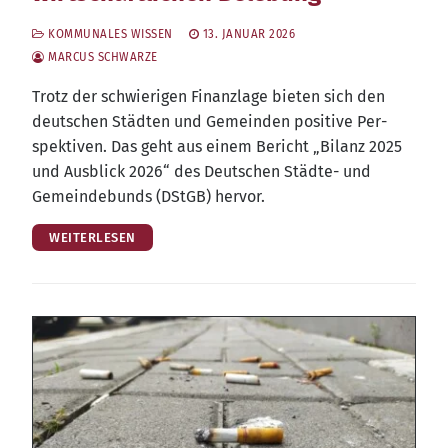
KOMMUNALES WISSEN
13. JANUAR 2026
MARCUS SCHWARZE
Trotz der schwie­ri­gen Finanz­la­ge bie­ten sich den
deut­schen Städ­ten und Gemein­den posi­ti­ve Per­
spek­ti­ven. Das geht aus einem Bericht „Bilanz 2025
und Aus­blick 2026“ des Deut­schen Städ­te- und
Gemein­de­bunds (DStGB) hervor.
WEITERLESEN