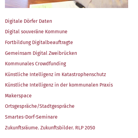
Digi­ta­le Dör­fer Daten
Digi­tal sou­ve­rä­ne Kommune
Fort­bil­dung Digitalbeauftragte
Gemein­sam Digi­tal Zweibrücken
Kom­mu­na­les Crowdfunding
Künst­li­che Intel­li­genz im Katastrophenschutz
Künst­li­che Intel­li­genz in der kom­mu­na­len Praxis
Maker­space
Ortsgespräche/​Stadtgespräche
Smar­tes-Dorf-Semi­na­re
Zukunfts­räu­me. Zukunfts­bil­der. RLP 2050