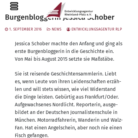
Zum
MENU
Inhalt
Burgenbloggerin Jessica Schober
springen
1. SEPTEMBER 2016
NEWS
ENTWICKLUNGSAGENTUR RLP
Jes­si­ca Scho­ber mach­te den Anfang und ging als
ers­te Bur­gen­blog­ge­rin in die Geschich­te ein.
Von Mai bis August 2015 setz­te sie Maßstäbe.
Sie ist rei­sen­de Geschich­ten­samm­le­rin. Liebt
es, wenn Leu­te von ihren Lei­den­schaf­ten erzäh­
len und will stets wis­sen, wie viel Wider­stand
die Din­ge leis­ten. Gebür­tig aus Frankfurt/​Oder.
Auf­ge­wach­se­nes Nord­licht. Repor­te­rin, aus­ge­
bil­det an der Deut­schen Jour­na­lis­ten­schu­le in
Mün­chen. Motor­rad­fah­re­rin, Wan­de­rin und Walz-
Fan. Hat einen Angel­schein, aber noch nie einen
Fisch gefangen.