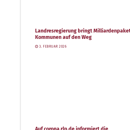
Landresregierung bringt Milliardenpaket
Kommunen auf den Weg
3. FEBRUAR 2026
Auf coro​na​.rlp​.de informiert die