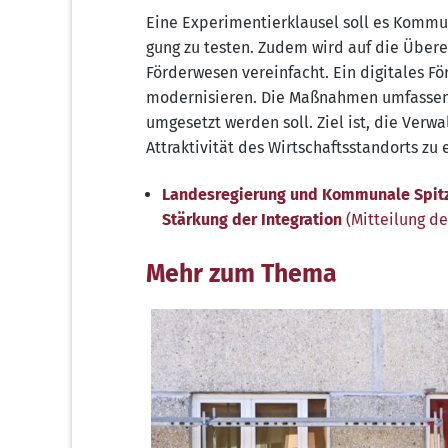
Eine Expe­ri­men­tier­klau­sel soll es Kom­mu
gung zu tes­ten. Zudem wird auf die Über­erf
För­der­we­sen ver­ein­facht. Ein digi­ta­les F
moder­ni­sie­ren. Die Maß­nah­men umfas­sen
umge­setzt wer­den soll. Ziel ist, die Ver­wal­
Attrak­ti­vi­tät des Wirt­schafts­stand­orts z
Lan­des­re­gie­rung und Kom­mu­na­le Spit
Stär­kung der Inte­gra­ti­on
(Mit­tei­lung d
Mehr zum Thema