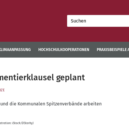
Suchen
nach:
KLIMAANPASSUNG
HOCHSCHULKOOPERATIONEN
PRAXISBEISPIELE
mentierklausel geplant
RZE
 und die Kom­mu­na­len Spit­zen­ver­bän­de arbei­ten
us­tra­ti­on: iStock/​DStarky)