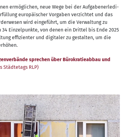
­nen ermög­li­chen, neue Wege bei der Auf­ga­ben­er­le­di­
ül­lung euro­päi­scher Vor­ga­ben ver­zich­tet und das
ör­der­we­sen wird ein­ge­führt, um die Ver­wal­tung zu
 34 Ein­zel­punk­te, von denen ein Drit­tel bis Ende 2025
tung effi­zi­en­ter und digi­ta­ler zu gestal­ten, um die
u erhöhen.
­zen­ver­bän­de spre­chen über Büro­kra­tie­ab­bau und
es Städ­te­tags RLP)