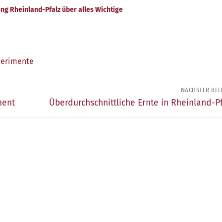
rung Rheinland-Pfalz über alles Wichtige
erimente
NÄCHSTER BEI
Nächster
ment
Überdurchschnittliche Ernte in Rheinland-P
Beitrag: