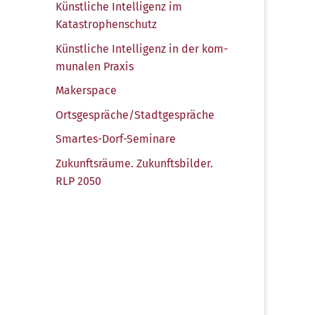
Künst­li­che Intel­li­genz im
Katastrophenschutz
Künst­li­che Intel­li­genz in der kom­
mu­na­len Praxis
Maker­space
Ortsgespräche/​Stadtgespräche
Smar­tes-Dorf-Semi­na­re
Zukunfts­räu­me. Zukunfts­bil­der.
RLP 2050