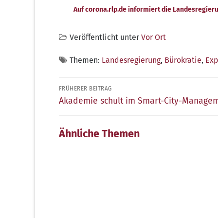
Auf coro​na​.rlp​.de informiert die Landesregie
Veröffentlicht unter
Vor Ort
Themen:
Landesregierung
,
Bürokratie
,
Exp
Beitragsnavigation
FRÜHERER BEITRAG
Früherer
Akademie schult im Smart-City-Manage
Beitrag:
Ähnliche Themen