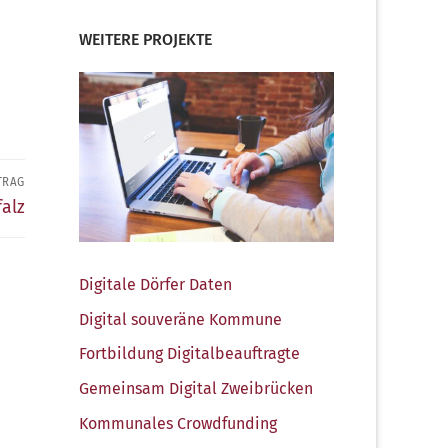
WEITERE PROJEKTE
TRAG
falz
Digi­ta­le Dör­fer Daten
Digi­tal sou­ve­rä­ne Kommune
Fort­bil­dung Digitalbeauftragte
Gemein­sam Digi­tal Zweibrücken
Kom­mu­na­les Crowdfunding