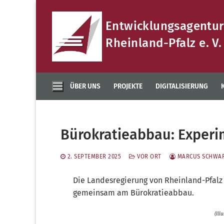
Zum
Inhalt
Entwicklungsagentur
springen
Rheinland-Pfalz e. V.
ÜBER UNS
PROJEKTE
DIGITALISIERUNG
Bürokratieabbau: Experi
2. SEPTEMBER 2025
VOR ORT
MARCUS SCHWA
Die Lan­des­re­gie­rung von Rhein­land-Pfalz
gemein­sam am Bürokratieabbau.
(Ill