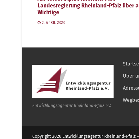
Landesregierung Rheinland-Pfalz über a
Wichtige
2. APRIL 2020
Startse
Über u
Adress
Wegbes
Entwicklungsagentur Rheinland-Pfalz e.V.
Copyright 2026 Entwicklungsagentur Rheinland-Pfalz –