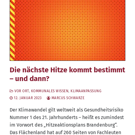
Die nächste Hitze kommt bestimmt
– und dann?
VOR ORT
,
KOMMUNALES WISSEN
,
KLIMAANPASSUNG
12. JANUAR 2023
MARCUS SCHWARZE
Der Kli­ma­wan­del gilt welt­weit als Gesund­heits­ri­si­ko
Num­mer 1 des 21. Jahr­hun­derts – heißt es zumin­dest
im Vor­wort des „Hit­ze­ak­ti­ons­plans Bran­den­burg“.
Das Flä­chen­land hat auf 260 Sei­ten von Fach­leu­ten