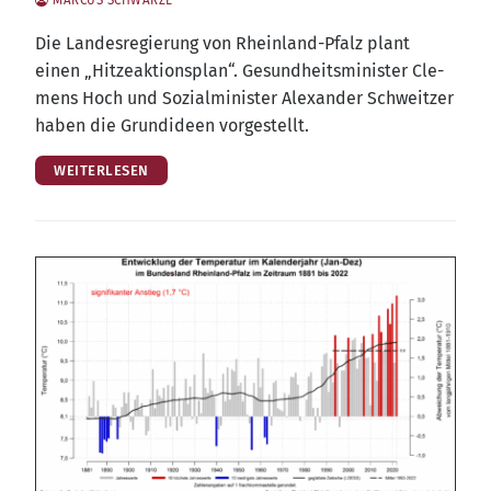
Die Lan­des­re­gie­rung von Rhein­land-Pfalz plant
einen „Hit­ze­ak­ti­ons­plan“. Gesund­heits­mi­nis­ter Cle­
mens Hoch und Sozi­al­mi­nis­ter Alex­an­der Schweit­zer
haben die Grund­ideen vorgestellt.
WEITERLESEN