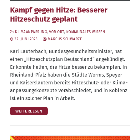
Kampf gegen Hitze: Besserer
Hitzeschutz geplant
KLIMAANPASSUNG
,
VOR ORT
,
KOMMUNALES WISSEN
22. JUNI 2023
MARCUS SCHWARZE
Karl Lau­ter­bach, Bun­des­ge­sund­heits­mi­nis­ter, hat
einen „Hit­ze­schutz­plan Deutsch­land“ ange­kün­digt.
Er könn­te hel­fen, die Hit­ze bes­ser zu bekämp­fen. In
Rhein­land-Pfalz haben die Städ­te Worms, Spey­er
und Kai­sers­lau­tern bereits Hit­ze­schutz- oder Kli­ma­
an­pas­sungs­kon­zep­te ver­ab­schie­det, und in Koblenz
ist ein sol­cher Plan in Arbeit.
WEITERLESEN