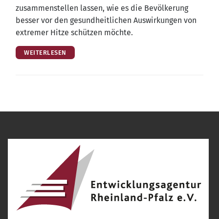
zusam­men­stel­len las­sen, wie es die Bevöl­ke­rung
bes­ser vor den gesund­heit­li­chen Aus­wir­kun­gen von
extre­mer Hit­ze schüt­zen möchte.
WEITERLESEN