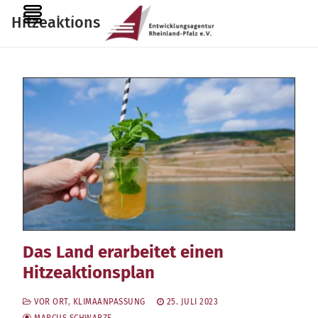
Zum
MENU
Hitzeaktionsplan
Inhalt
springen
Das Land erarbeitet einen
Hitzeaktionsplan
VOR ORT
,
KLIMAANPASSUNG
25. JULI 2023
MARCUS SCHWARZE