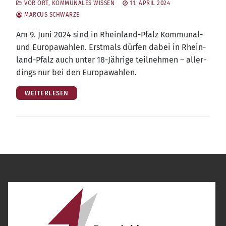
VOR ORT
,
KOMMUNALES WISSEN
11. APRIL 2024
MARCUS SCHWARZE
Am 9. Juni 2024 sind in Rhein­land-Pfalz Kom­mu­nal-
und Euro­pa­wah­len. Erst­mals dür­fen dabei in Rhein­
land-Pfalz auch unter 18-Jäh­ri­ge teil­neh­men – aller­
dings nur bei den Europawahlen.
WEITERLESEN