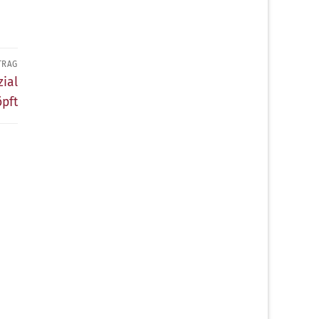
TRAG
zial
pft