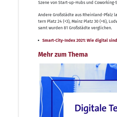
Sze­ne von Start-up-Hubs und Cowor­king-S
Ande­re Groß­städ­te aus Rhein­land-Pfalz lan
tern Platz 24 (+3), Mainz Platz 30 (+6), Lud­w
samt wur­den 81 Groß­städ­te verglichen.
Smart-City-Index 2021: Wie digi­tal sind
Mehr zum Thema