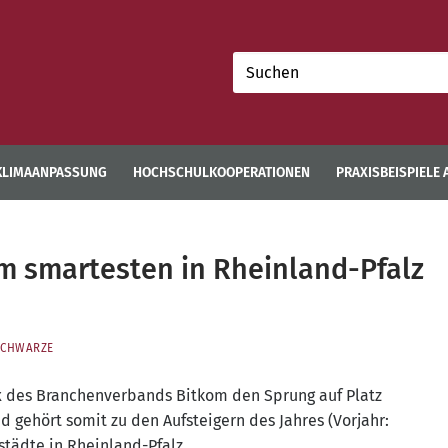
Suchen
nach:
KLIMAANPASSUNG
HOCHSCHULKOOPERATIONEN
PRAXISBEISPIELE
Am smartesten in Rheinland-Pfalz
SCHWARZE
 des Bran­chen­ver­bands Bit­kom den Sprung auf Platz
 gehört somit zu den Auf­stei­gern des Jah­res (Vor­jahr:
­städ­te in Rheinland-Pfalz.