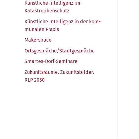
Künst­li­che Intel­li­genz im
Katastrophenschutz
Künst­li­che Intel­li­genz in der kom­
mu­na­len Praxis
Maker­space
Ortsgespräche/​Stadtgespräche
Smar­tes-Dorf-Semi­na­re
Zukunfts­räu­me. Zukunfts­bil­der.
RLP 2050