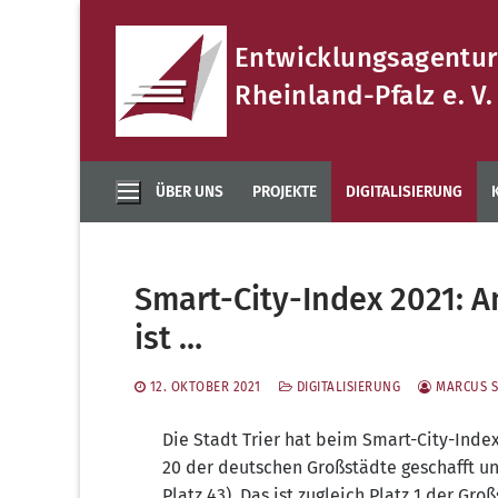
Zum
Inhalt
Entwicklungsagentur
springen
Rheinland-Pfalz e. V.
ÜBER UNS
PROJEKTE
DIGITALISIERUNG
Smart-City-Index 2021: 
ist …
12. OKTOBER 2021
DIGITALISIERUNG
MARCUS 
Die Stadt Trier hat beim Smart-City-Index
20 der deut­schen Groß­städ­te geschafft und
Platz 43). Das ist zugleich Platz 1 der Groß