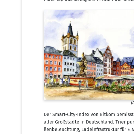
(
Der Smart-City-Index von Bit­kom bemisst jäh
aller Groß­städ­te in Deutsch­land. Trier pun
ßen­be­leuch­tung, Lade­infra­struk­tur für E