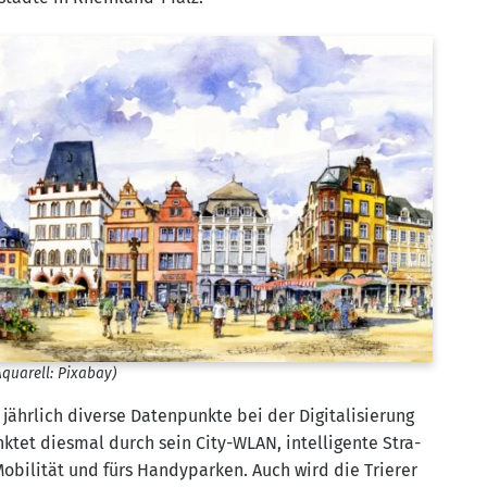
Aqua­rell: Pixabay)
r­lich diver­se Daten­punk­te bei der Digi­ta­li­sie­rung
k­tet dies­mal durch sein City-WLAN, intel­li­gen­te Stra­
‑Mobilität und fürs Han­dy­par­ken. Auch wird die Trie­rer