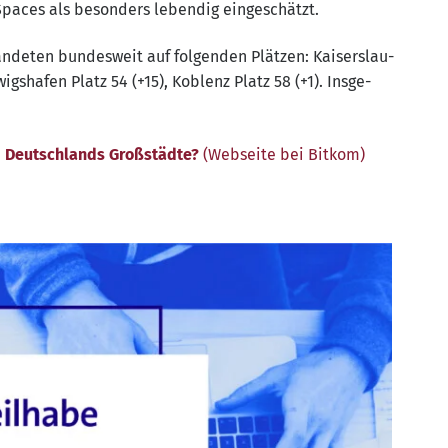
paces als beson­ders leben­dig eingeschätzt.
­de­ten bun­des­weit auf fol­gen­den Plät­zen: Kai­sers­lau­
igs­ha­fen Platz 54 (+15), Koblenz Platz 58 (+1). Ins­ge­
 Deutsch­lands Groß­städ­te?
(Web­sei­te bei Bitkom)