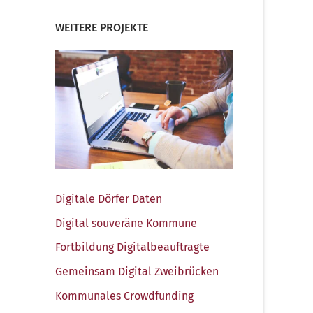
WEITERE PROJEKTE
Digi­ta­le Dör­fer Daten
Digi­tal sou­ve­rä­ne Kommune
Fort­bil­dung Digitalbeauftragte
Gemein­sam Digi­tal Zweibrücken
Kom­mu­na­les Crowdfunding