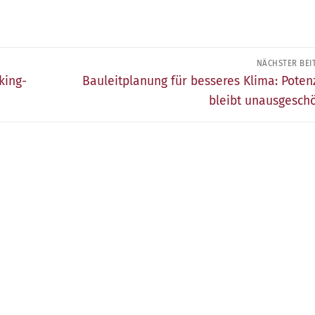
NÄCHSTER BEI
Nächster
king-
Bauleitplanung für besseres Klima: Poten
Beitrag:
bleibt unausgeschö