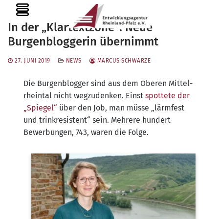
Zum
MENU
Inhalt
In der „Klartextzone“: Neue
springen
Burgenbloggerin übernimmt
27. JUNI 2019
NEWS
MARCUS SCHWARZE
Die Bur­gen­blog­ger sind aus dem Obe­ren Mit­tel­
rhein­tal nicht weg­zu­den­ken. Einst
spot­te­te der
„Spie­gel“
über den Job, man müs­se „lärm­fest
und trin­k­re­sis­tent“ sein. Meh­re­re hun­dert
Bewer­bun­gen, 743, waren die Folge.