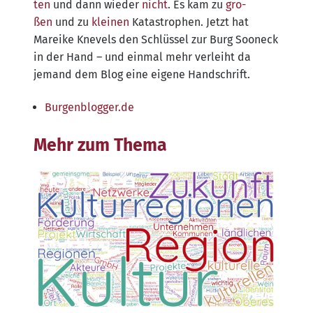
ten
und dann wie­der
nicht
. Es kam zu
gro­
ßen
und zu
klei­nen
Kata­stro­phen. Jetzt hat
Marei­ke Knevels den Schlüs­sel zur Burg Soon­eck
in der Hand – und ein­mal mehr ver­leiht da
jemand dem Blog eine eige­ne Handschrift.
Bur​gen​blog​ger​.de
Mehr zum Thema