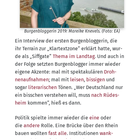
Bur­gen­blog­ge­rin 2019: Marei­ke Knevels. (Foto: EA)
Ein Inter­view der ers­ten Bur­gen­blog­ge­rin, die
ihr Ter­rain zur „Klar­text­zo­ne“ erklärt hat­te, wur­
de als „Siff­ga­te“
The­ma im Land­tag
. Und auch in
der Fol­ge setz­ten Bur­gen­blog­ger immer wie­der
eige­ne Akzen­te: mal mit spek­ta­ku­lä­ren
Droh­
nen­auf­nah­men
; mal mit
lei­sen
,
bis­si­gen
und
sogar
lite­ra­ri­schen
Tönen. „Wer Deutsch­land nur
ein biss­chen ver­ste­hen will, muss
nach Rüdes­
heim
kom­men“, hieß es dann.
Poli­tik spiel­te immer wie­der die
eine
oder
die
ande­re
Rol­le. Eine Brü­cke über den Rhein
bau­en woll­ten
fast
alle
. Insti­tu­tio­nen
wank­