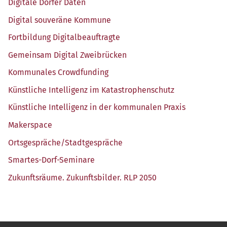
Digi­ta­le Dör­fer Daten
Digi­tal sou­ve­rä­ne Kommune
Fort­bil­dung Digitalbeauftragte
Gemein­sam Digi­tal Zweibrücken
Kom­mu­na­les Crowdfunding
Künst­li­che Intel­li­genz im Katastrophenschutz
Künst­li­che Intel­li­genz in der kom­mu­na­len Praxis
Maker­space
Ortsgespräche/​Stadtgespräche
Smar­tes-Dorf-Semi­na­re
Zukunfts­räu­me. Zukunfts­bil­der. RLP 2050