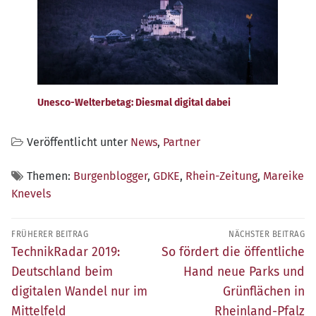
Unesco-Welterbetag: Diesmal digital dabei
Veröffentlicht unter
News
,
Partner
Themen:
Burgenblogger
,
GDKE
,
Rhein-Zeitung
,
Mareike
Knevels
Beitragsnavigation
FRÜHERER BEITRAG
NÄCHSTER BEITRAG
Früherer
Nächster
TechnikRadar 2019:
So fördert die öffentliche
Beitrag:
Beitrag:
Deutschland beim
Hand neue Parks und
digitalen Wandel nur im
Grünflächen in
Mittelfeld
Rheinland-Pfalz