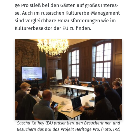
ge Pro stieß bei den Gäs­ten auf gro­ßes Inter­es­
se. Auch im rus­si­schen Kul­tur­er­be-Manage­ment
sind ver­gleich­ba­re Her­aus­for­de­run­gen wie im
Kul­tur­er­be­sek­tor der EU zu finden.
Sascha Kol­hey (EA) prä­sen­tiert den Besu­che­rin­nen und
Besu­chern des KGI das Pro­jekt Heri­ta­ge Pro. (Foto: IRZ)