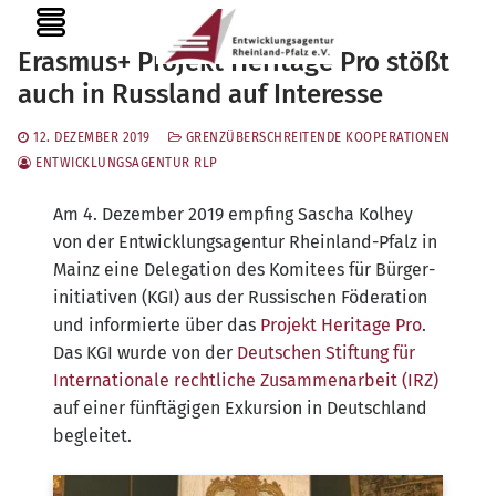
Zum
MENU
Inhalt
Erasmus+ Projekt Heritage Pro stößt
springen
auch in Russland auf Interesse
12. DEZEMBER 2019
GRENZÜBERSCHREITENDE KOOPERATIONEN
ENTWICKLUNGSAGENTUR RLP
Am 4. Dezem­ber 2019 emp­fing Sascha Kol­hey
von der Ent­wick­lungs­agen­tur Rhein­land-Pfalz in
Mainz eine Dele­ga­ti­on des Komi­tees für Bür­ger­
initia­ti­ven (KGI) aus der Rus­si­schen Föde­ra­ti­on
und infor­mier­te über das
Pro­jekt Heri­ta­ge Pro
.
Das KGI wur­de von der
Deut­schen Stif­tung für
Inter­na­tio­na­le recht­li­che Zusam­men­ar­beit (IRZ)
auf einer fünf­tä­gi­gen Exkur­si­on in Deutsch­land
begleitet.