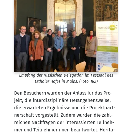
Emp­fang der rus­si­schen Dele­ga­ti­on im Fest­saal des
Ertha­ler Hofes in Mainz. (Foto: IRZ)
Den Besu­chern wur­den der Anlass für das Pro­
jekt, die inter­dis­zi­pli­nä­re Her­an­ge­hens­wei­se,
die erwar­te­ten Ergeb­nis­se und die Pro­jekt­part­
ner­schaft vor­ge­stellt. Zudem wur­den die zahl­
rei­chen Nach­fra­gen der inter­es­sier­ten Teil­neh­
mer und Teil­neh­me­rin­nen beant­wor­tet.
Heri­ta­