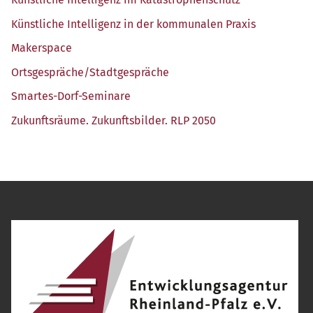
Künst­li­che Intel­li­genz in der kom­mu­na­len Praxis
Maker­space
Ortsgespräche/​Stadtgespräche
Smar­tes-Dorf-Semi­na­re
Zukunfts­räu­me. Zukunfts­bil­der. RLP 2050