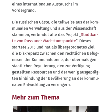
eines inter­na­tio­na­len Aus­tauschs im
Vordergrund.
Die rus­si­schen Gäs­te, die teil­wei­se aus der kom­
mu­na­len Ver­wal­tung und aus der Wis­sen­schaft
stam­men, ver­bin­det alle das Pro­jekt „
Stadt­kar­
te von Russ­land: Wachs­tums­punk­te
“. Die­ses
star­te­te 2013 und hat als über­ge­ord­ne­tes Ziel,
die Dis­kre­panz zwi­schen den recht­li­chen Befug­
nis­sen der Kom­mu­nal­ebe­ne, der über­mä­ßi­gen
staat­li­chen Regu­lie­rung, den zur Ver­fü­gung
gestell­ten Res­sour­cen und der wenig aus­ge­präg­
ten Ein­bin­dung der Bevöl­ke­rung an der kom­mu­
na­len Ent­wick­lung zu verringern.
Mehr zum Thema