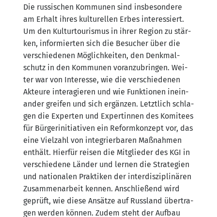
Die rus­si­schen Kom­mu­nen sind ins­be­son­de­re
am Erhalt ihres kul­tu­rel­len Erbes inter­es­siert.
Um den Kul­tur­tou­ris­mus in ihrer Regi­on zu stär­
ken, infor­mier­ten sich die Besu­cher über die
ver­schie­de­nen Mög­lich­kei­ten, den Denk­mal­
schutz in den Kom­mu­nen vor­an­zu­brin­gen. Wei­
ter war von Inter­es­se, wie die ver­schie­de­nen
Akteu­re inter­agie­ren und wie Funk­tio­nen inein­
an­der grei­fen und sich ergän­zen. Letzt­lich schla­
gen die Exper­ten und Exper­tin­nen des Komi­tees
für Bür­ger­initia­ti­ven ein Reform­kon­zept vor, das
eine Viel­zahl von inte­grier­ba­ren Maß­nah­men
ent­hält. Hier­für rei­sen die Mit­glie­der des KGI in
ver­schie­de­ne Län­der und ler­nen die Stra­te­gien
und natio­na­len Prak­ti­ken der inter­dis­zi­pli­nä­ren
Zusam­men­ar­beit ken­nen. Anschlie­ßend wird
geprüft, wie die­se Ansät­ze auf Russ­land über­tra­
gen wer­den kön­nen. Zudem steht der Auf­bau