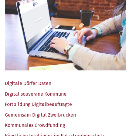
Digi­ta­le Dör­fer Daten
Digi­tal sou­ve­rä­ne Kommune
Fort­bil­dung Digitalbeauftragte
Gemein­sam Digi­tal Zweibrücken
Kom­mu­na­les Crowdfunding
Künst­li­che Intel­li­genz im Katastrophenschutz