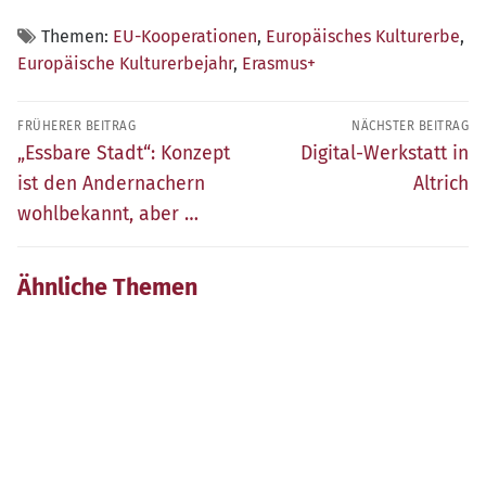
Themen:
EU-Kooperationen
,
Europäisches Kulturerbe
,
Europäische Kulturerbejahr
,
Erasmus+
Beitragsnavigation
FRÜHERER BEITRAG
NÄCHSTER BEITRAG
Früherer
Nächster
„Essbare Stadt“: Konzept
Digital-Werkstatt in
Beitrag:
Beitrag:
ist den Andernachern
Altrich
wohlbekannt, aber …
Ähnliche Themen