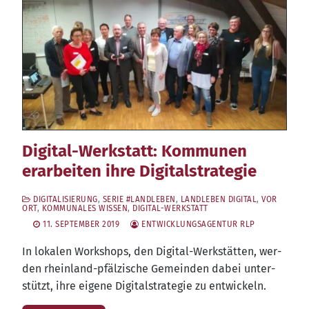
Digital-Werkstatt: Kommunen
erarbeiten ihre Digitalstrategie
DIGITALISIERUNG
,
SERIE #LANDLEBEN
,
LANDLEBEN DIGITAL
,
VOR
ORT
,
KOMMUNALES WISSEN
,
DIGITAL-WERKSTATT
11. SEPTEMBER 2019
ENTWICKLUNGSAGENTUR RLP
In loka­len Work­shops, den Digi­tal-Werk­stät­ten, wer­
den rhein­land-pfäl­zi­sche Gemein­den dabei unter­
stützt, ihre eige­ne Digi­tal­stra­te­gie zu entwickeln.