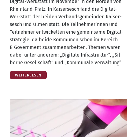
Digi­tal-Werk­statt im Novem­ber in den Nor­den von
Rhein­land-Pfalz. In Kai­ser­sesch fand die Digi­tal-
Werk­statt der bei­den Ver­bands­ge­mein­den Kai­ser­
sesch und Ulmen statt. Die Teil­neh­me­rin­nen und
Teil­neh­mer ent­wi­ckel­ten eine gemein­sa­me Digi­tal­
stra­te­gie, da bei­de Kom­mu­nen schon im Bereich
E‑Government zusam­men­ar­bei­ten. The­men waren
dabei unter ande­rem: „Digi­ta­le Infra­struk­tur“, „Sil­
ber­ne Gesell­schaft“ und „Kom­mu­na­le Verwaltung“
WEITERLESEN