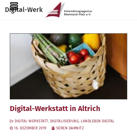
Zum
MENU
Digital-Werkstatt
Inhalt
springen
Digital-Werkstatt in Altrich
DIGITAL-WERKSTATT
,
DIGITALISIERUNG
,
LANDLEBEN DIGITAL
16. DEZEMBER 2019
SÖREN DAMNITZ