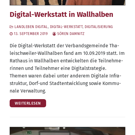
Digital-Werkstatt in Wallhalben
LANDLEBEN DIGITAL
,
DIGITAL-WERKSTATT
,
DIGITALISIERUNG
13. SEPTEMBER 2019
SÖREN DAMNITZ
Die Digi­tal-Werk­statt der Ver­bands­ge­mein­de Tha­
leisch­wei­ler-Wall­hal­ben fand am 10.09.2019 statt. Im
Rat­haus in Wall­hal­ben ent­wi­ckel­ten die Teil­neh­me­
rin­nen und Teil­neh­mer eine Digi­tal­stra­te­gie.
The­men waren dabei unter ande­rem Digi­ta­le Infra­
struk­tur, Dorf-und Stadt­ent­wick­lung sowie Kom­mu­
na­le Verwaltung.
WEITERLESEN