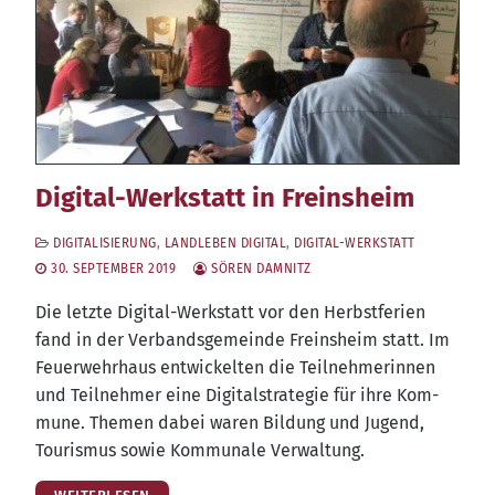
Digital-Werkstatt in Freinsheim
DIGITALISIERUNG
,
LANDLEBEN DIGITAL
,
DIGITAL-WERKSTATT
30. SEPTEMBER 2019
SÖREN DAMNITZ
Die letz­te Digi­tal-Werk­statt vor den Herbst­fe­ri­en
fand in der Ver­bands­ge­mein­de Freins­heim statt. Im
Feu­er­wehr­haus ent­wi­ckel­ten die Teil­neh­me­rin­nen
und Teil­neh­mer eine Digi­tal­stra­te­gie für ihre Kom­
mu­ne. The­men dabei waren Bil­dung und Jugend,
Tou­ris­mus sowie Kom­mu­na­le Verwaltung.