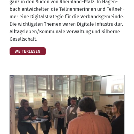
ganz in den Süden von Rhein­land-Pfalz. In Hagen­
bach ent­wi­ckel­ten die Teil­neh­me­rin­nen und Teil­neh­
mer eine Digi­tal­stra­te­gie für die Ver­bands­ge­mein­de.
Die wich­tigs­ten The­men waren Digi­ta­le Infra­struk­tur,
Alltagsleben/​Kommunale Ver­wal­tung und Sil­ber­ne
Gesellschaft.
WEITERLESEN