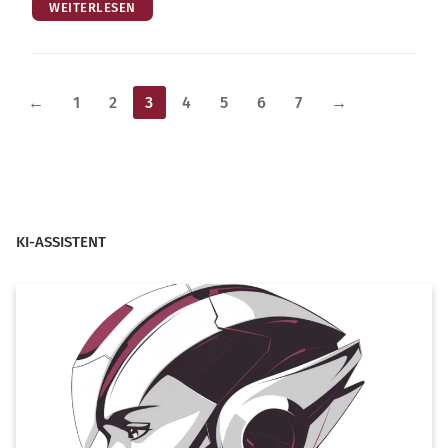
WEITERLESEN
Seitennummerierung
←
1
2
3
4
5
6
7
→
der
Beiträge
KI-ASSISTENT