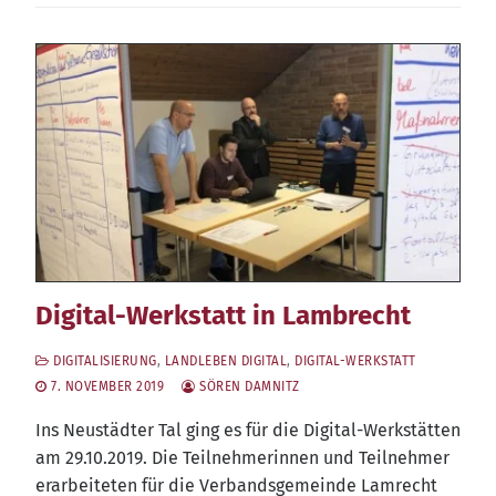
Digital-Werkstatt in Lambrecht
DIGITALISIERUNG
,
LANDLEBEN DIGITAL
,
DIGITAL-WERKSTATT
7. NOVEMBER 2019
SÖREN DAMNITZ
Ins Neu­städ­ter Tal ging es für die Digi­tal-Werk­stät­ten
am 29.10.2019. Die Teil­neh­me­rin­nen und Teil­neh­mer
erar­bei­te­ten für die Ver­bands­ge­mein­de Lam­recht