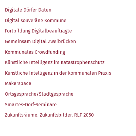
Digi­ta­le Dör­fer Daten
Digi­tal sou­ve­rä­ne Kommune
Fort­bil­dung Digitalbeauftragte
Gemein­sam Digi­tal Zweibrücken
Kom­mu­na­les Crowdfunding
Künst­li­che Intel­li­genz im Katastrophenschutz
Künst­li­che Intel­li­genz in der kom­mu­na­len Praxis
Maker­space
Ortsgespräche/​Stadtgespräche
Smar­tes-Dorf-Semi­na­re
Zukunfts­räu­me. Zukunfts­bil­der. RLP 2050