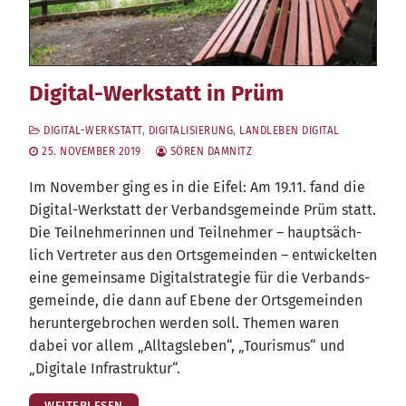
Digital-Werkstatt in Prüm
DIGITAL-WERKSTATT
,
DIGITALISIERUNG
,
LANDLEBEN DIGITAL
25. NOVEMBER 2019
SÖREN DAMNITZ
Im Novem­ber ging es in die Eifel: Am 19.11. fand die
Digi­tal-Werk­statt der Ver­bands­ge­mein­de Prüm statt.
Die Teil­neh­me­rin­nen und Teil­neh­mer – haupt­säch­
lich Ver­tre­ter aus den Orts­ge­mein­den – ent­wi­ckel­ten
eine gemein­sa­me Digi­tal­stra­te­gie für die Ver­bands­
ge­mein­de, die dann auf Ebe­ne der Orts­ge­mein­den
her­un­ter­ge­bro­chen wer­den soll. The­men waren
dabei vor allem „All­tags­le­ben“, „Tou­ris­mus“ und
„Digi­ta­le Infrastruktur“.
WEITERLESEN