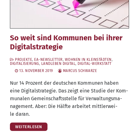
So weit sind Kommunen bei ihrer
Digitalstrategie
PROJEKTE
,
EA-NEWSLETTER
,
WOHNEN IN KLEINSTÄDTEN
,
DIGITALISIERUNG
,
LANDLEBEN DIGITAL
,
DIGITAL-WERKSTATT
13. NOVEMBER 2019
MARCUS SCHWARZE
Nur 14 Pro­zent der deut­schen Kom­mu­nen haben
eine Digi­tal­stra­te­gie. Das zeigt eine Stu­die der Kom­
mu­na­len Gemein­schafts­stel­le für Ver­wal­tungs­ma­
nage­ment. Aber: Die Hälf­te arbei­tet mitt­ler­wei­
le daran.
WEITERLESEN