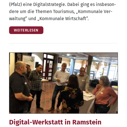
(Pfalz) eine Digi­tal­stra­te­gie. Dabei ging es ins­be­son­
de­re um die The­men Tou­ris­mus, „Kom­mu­na­le Ver­
wal­tung“ und „Kom­mu­na­le Wirtschaft“.
WEITERLESEN
Digital-Werkstatt in Ramstein