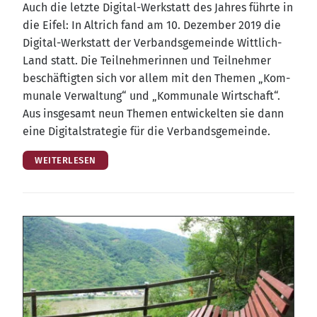
Auch die letz­te Digi­tal-Werk­statt des Jah­res führ­te in
die Eifel: In Alt­rich fand am 10. Dezem­ber 2019 die
Digi­tal-Werk­statt der Ver­bands­ge­mein­de Witt­lich-
Land statt. Die Teil­neh­me­rin­nen und Teil­neh­mer
beschäf­tig­ten sich vor allem mit den The­men „Kom­
mu­na­le Ver­wal­tung“ und „Kom­mu­na­le Wirt­schaft“.
Aus ins­ge­samt neun The­men ent­wi­ckel­ten sie dann
eine Digi­tal­stra­te­gie für die Verbandsgemeinde.
WEITERLESEN