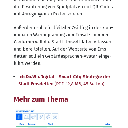
die Erwei­te­rung von Spiel­plät­zen mit QR-Codes
mit Anre­gun­gen zu Rollenspielen.
Außer­dem soll ein digi­ta­ler Zwil­ling in der kom­
mu­na­len Wär­me­pla­nung zum Ein­satz kom­men.
Wei­ter­hin will die Stadt Umwelt­da­ten erfas­sen
und bereit­stel­len. Auf der Web­sei­te von Ems­
det­ten soll ein Gebär­despra­chen-Ava­tar ein­ge­
führt werden.
Ich​.Du​.Wir​.Digi​tal – Smart-City-Stra­te­gie der
Stadt Ems­det­ten
(PDF, 12,8 MB, 45 Seiten)
Mehr zum Thema