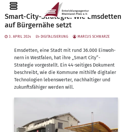
Zum
MENU
Inhalt
Smart-City-Strategie: Wie Emsdetten
springen
auf Bürgernähe setzt
3. APRIL 2024
DIGITALISIERUNG
MARCUS SCHWARZE
Ems­det­ten, eine Stadt mit rund 36.000 Ein­woh­
nern in West­fa­len, hat ihre „Smart City“-
Strategie vor­ge­stellt. Ein 44-sei­ti­ges Doku­ment
beschreibt, wie die Kom­mu­ne mit­hil­fe digi­ta­ler
Tech­no­lo­gien lebens­wer­ter, nach­hal­ti­ger und
zukunfts­fä­hi­ger wer­den will.