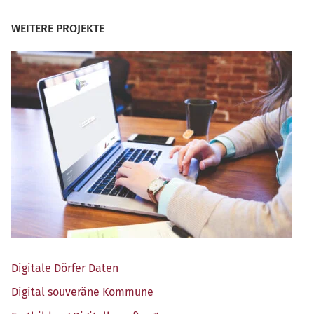
WEITERE PROJEKTE
Digi­ta­le Dör­fer Daten
Digi­tal sou­ve­rä­ne Kommune