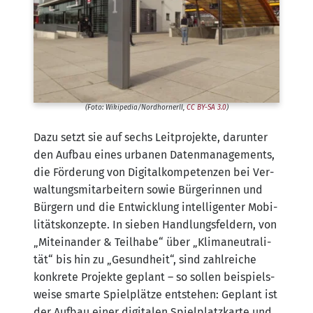
(Foto: Wikipedia/​NordhornerII,
CC BY-SA 3.0
)
Dazu setzt sie auf sechs Leit­pro­jek­te, dar­un­ter
den Auf­bau eines urba­nen Daten­ma­nage­ments,
die För­de­rung von Digi­tal­kom­pe­ten­zen bei Ver­
wal­tungs­mit­ar­bei­tern sowie Bür­ge­rin­nen und
Bür­gern und die Ent­wick­lung intel­li­gen­ter Mobi­
li­täts­kon­zep­te. In sie­ben Hand­lungs­fel­dern, von
„Mit­ein­an­der & Teil­ha­be“ über „Kli­ma­neu­tra­li­
tät“ bis hin zu „Gesund­heit“, sind zahl­rei­che
kon­kre­te Pro­jek­te geplant – so sol­len bei­spiels­
wei­se smar­te Spiel­plät­ze ent­ste­hen: Geplant ist
der Auf­bau einer digi­ta­len Spiel­platz­kar­te und