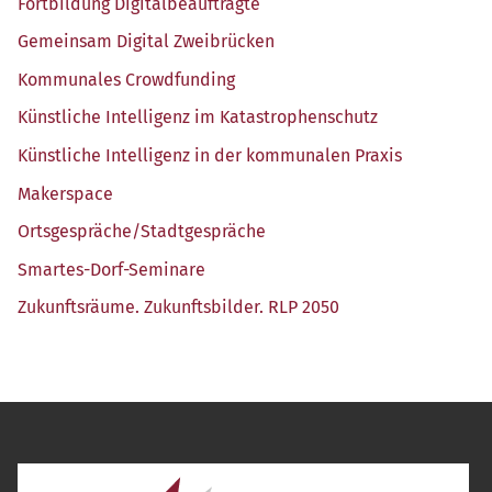
Fort­bil­dung Digitalbeauftragte
Gemein­sam Digi­tal Zweibrücken
Kom­mu­na­les Crowdfunding
Künst­li­che Intel­li­genz im Katastrophenschutz
Künst­li­che Intel­li­genz in der kom­mu­na­len Praxis
Maker­space
Ortsgespräche/​Stadtgespräche
Smar­tes-Dorf-Semi­na­re
Zukunfts­räu­me. Zukunfts­bil­der. RLP 2050