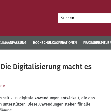
Suchen
nach:
KLIMAANPASSUNG
HOCHSCHULKOOPERATIONEN
PRAXISBEISPIELE
 Die Digitalisierung macht es
RLP
en seit 2015 digi­ta­le Anwen­dun­gen ent­wi­ckelt, die das
n unter­stüt­zen. Die­se Anwen­dun­gen ste­hen für alle
rfügung.