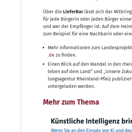
Über die
Lie­fer­Bar
lässt sich der Mit­bring-
für jede Bür­ge­rin oder jeden Bür­ger ein­s
und wer der Emp­fän­ger ist. Auf dem Heim­
zum Bei­spiel für eine Nach­ba­rin oder ein
Mehr Infor­ma­tio­nen zum Lan­des­pro­jekt 
.de
zu finden.
Einen Blick auf den Wan­del in den rhein­
leben auf dem Land“ und „Unse­re Zukunft
lungs­agen­tur Rhein­land-Pfalz publi­zier
un­ter­ge­la­den werden.
Mehr zum Thema