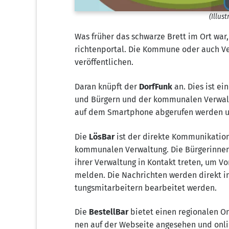
(Illus­t
Was frü­her das schwar­ze Brett im Ort war,
rich­ten­por­tal. Die Kom­mu­ne oder auch Ver
veröffentlichen.
Dar­an knüpft der
Dorf­Funk
an. Dies ist ein
und Bür­gern und der kom­mu­na­len Ver­wal­
auf dem Smart­phone abge­ru­fen wer­den un
Die
Lös­Bar
ist der direk­te Kom­mu­ni­ka­ti­
kom­mu­na­len Ver­wal­tung. Die Bür­ge­rin­
ihrer Ver­wal­tung in Kon­takt tre­ten, um V
mel­den. Die Nach­rich­ten wer­den direkt i
tungs­mit­ar­bei­tern bear­bei­tet werden.
Die
Bestell­Bar
bie­tet einen regio­na­len O
nen auf der Web­sei­te ange­se­hen und onl