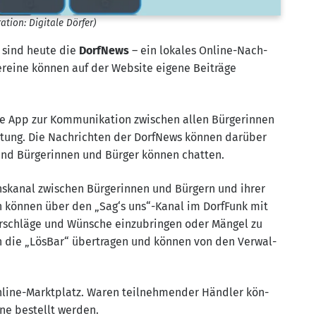
ra­ti­on: Digi­ta­le Dörfer)
 sind heu­te die
Dorf­News
– ein loka­les Online-Nach­
­ei­ne kön­nen auf der Web­site eige­ne Bei­trä­ge
e App zur Kom­mu­ni­ka­ti­on zwi­schen allen Bür­ge­rin­nen
tung. Die Nach­rich­ten der Dorf­News kön­nen dar­über
d Bür­ge­rin­nen und Bür­ger kön­nen chatten.
ons­ka­nal zwi­schen Bür­ge­rin­nen und Bür­gern und ihrer
nen kön­nen über den „Sag‘s uns“-Kanal im Dorf­Funk mit
or­schlä­ge und Wün­sche ein­zu­brin­gen oder Män­gel zu
n die „Lös­Bar“ über­tra­gen und kön­nen von den Ver­wal­
nline-Markt­platz. Waren teil­neh­men­der Händ­ler kön­
ine bestellt werden.