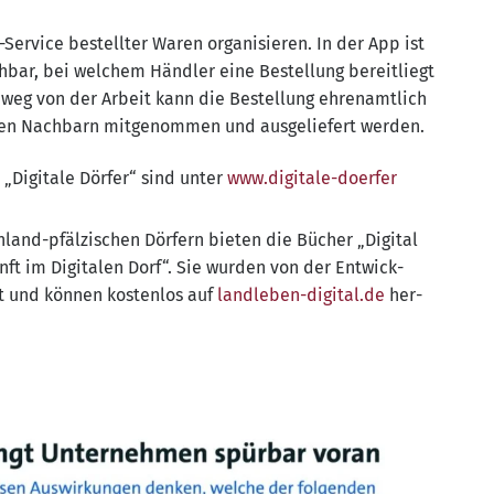
Ser­vice bestell­ter Waren orga­ni­sie­ren. In der App ist
eh­bar, bei wel­chem Händ­ler eine Bestel­lung bereit­liegt
weg von der Arbeit kann die Bestel­lung ehren­amt­lich
en Nach­barn mit­ge­nom­men und aus­ge­lie­fert werden.
„Digi­ta­le Dör­fer“ sind unter
www​.digi​ta​le​-doer​fer​
land-pfäl­zi­schen Dör­fern bie­ten die Bücher „Digi­tal
 im Digi­ta­len Dorf“. Sie wur­den von der Ent­wick­
t und kön­nen kos­ten­los auf
land​le​ben​-digi​tal​.de
her­