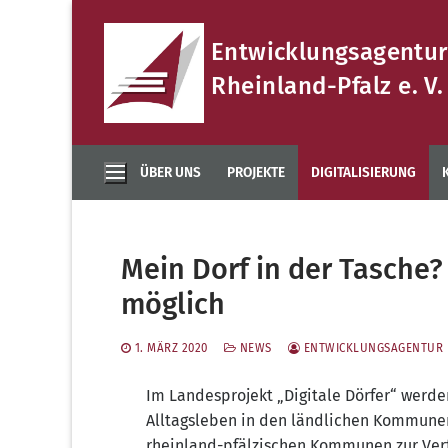
Zum
Inhalt
Entwicklungsagentur
springen
Rheinland-Pfalz e. V.
ÜBER UNS
PROJEKTE
DIGITALISIERUNG
Mein Dorf in der Tasche?
möglich
1. MÄRZ 2020
NEWS
ENTWICKLUNGSAGENTUR 
Im Lan­des­pro­jekt „Digi­ta­le Dör­fer“ wer­d
All­tags­le­ben in den länd­li­chen Kom­mu­ne
rhein­land-pfäl­zi­schen Kom­mu­nen zur Ve