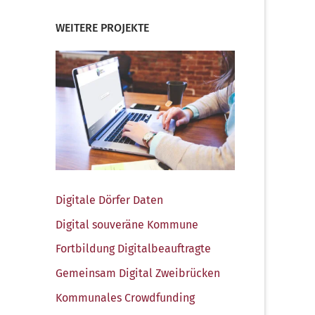
WEITERE PROJEKTE
Digi­ta­le Dör­fer Daten
Digi­tal sou­ve­rä­ne Kommune
Fort­bil­dung Digitalbeauftragte
Gemein­sam Digi­tal Zweibrücken
Kom­mu­na­les Crowdfunding