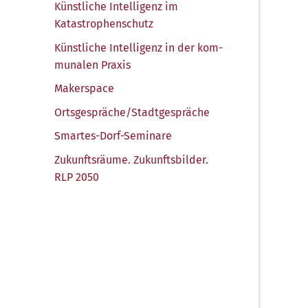
Künst­li­che Intel­li­genz im
Katastrophenschutz
Künst­li­che Intel­li­genz in der kom­
mu­na­len Praxis
Maker­space
Ortsgespräche/​Stadtgespräche
Smar­tes-Dorf-Semi­na­re
Zukunfts­räu­me. Zukunfts­bil­der.
RLP 2050