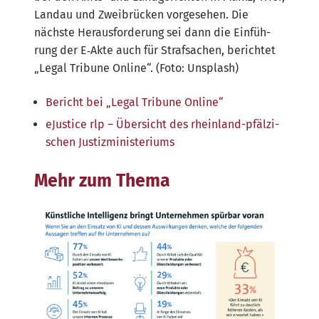
Land­au und Zwei­brü­cken vor­ge­se­hen. Die
nächs­te Her­aus­for­de­rung sei dann die Ein­füh­
rung der E‑Akte auch für Straf­sa­chen, berich­tet
„Legal Tri­bu­ne Online“. (Foto: Unsplash)
Bericht bei „Legal Tri­bu­ne Online“
eJu­s­ti­ce rlp – Über­sicht des rhein­land-pfäl­zi­
schen Justizministeriums
Mehr zum Thema