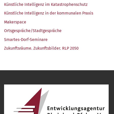
Künst­li­che Intel­li­genz im Katastrophenschutz
Künst­li­che Intel­li­genz in der kom­mu­na­len Praxis
Maker­space
Ortsgespräche/​Stadtgespräche
Smar­tes-Dorf-Semi­na­re
Zukunfts­räu­me. Zukunfts­bil­der. RLP 2050