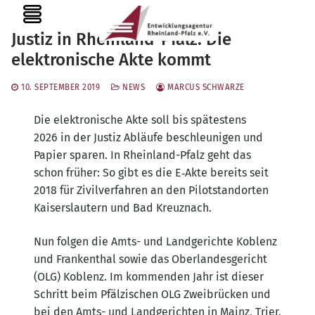
Zum
MENU
Inhalt
Justiz in Rheinland-Pfalz: Die
springen
elektronische Akte kommt
10. SEPTEMBER 2019
NEWS
MARCUS SCHWARZE
Die elek­tro­ni­sche Akte soll bis spä­tes­tens
2026 in der Jus­tiz Abläu­fe beschleu­ni­gen und
Papier spa­ren. In Rhein­land-Pfalz geht das
schon frü­her: So gibt es die E‑Akte bereits seit
2018 für Zivil­ver­fah­ren an den Pilot­stand­or­ten
Kai­sers­lau­tern und Bad Kreuznach.
Nun fol­gen die Amts- und Land­ge­rich­te Koblenz
und Fran­ken­thal sowie das Ober­lan­des­ge­richt
(OLG) Koblenz. Im kom­men­den Jahr ist die­ser
Schritt beim Pfäl­zi­schen OLG Zwei­brü­cken und
bei den Amts- und Land­ge­rich­ten in Mainz, Trier,