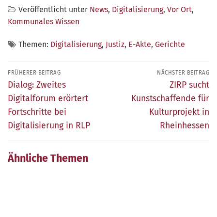
Veröffentlicht unter
News
,
Digitalisierung
,
Vor Ort
,
Kommunales Wissen
Themen:
Digitalisierung
,
Justiz
,
E-Akte
,
Gerichte
Beitragsnavigation
FRÜHERER BEITRAG
NÄCHSTER BEITRAG
Früherer
Nächster
Dialog: Zweites
ZIRP sucht
Beitrag:
Beitrag:
Digitalforum erörtert
Kunstschaffende für
Fortschritte bei
Kulturprojekt in
Digitalisierung in RLP
Rheinhessen
Ähnliche Themen