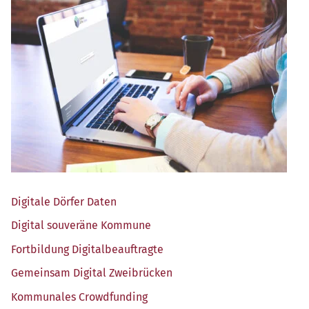
Digi­ta­le Dör­fer Daten
Digi­tal sou­ve­rä­ne Kommune
Fort­bil­dung Digitalbeauftragte
Gemein­sam Digi­tal Zweibrücken
Kom­mu­na­les Crowdfunding