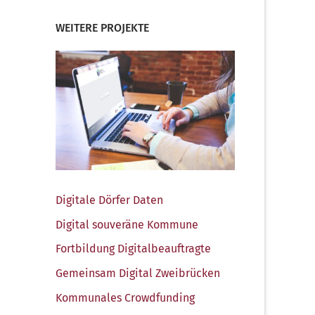
WEITERE PROJEKTE
Digi­ta­le Dör­fer Daten
Digi­tal sou­ve­rä­ne Kommune
Fort­bil­dung Digitalbeauftragte
Gemein­sam Digi­tal Zweibrücken
Kom­mu­na­les Crowdfunding