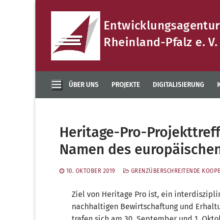
Zum
Inhalt
Entwicklungsagentur
springen
Rheinland-Pfalz e. V.
ÜBER UNS
PROJEKTE
DIGITALISIERUNG
Heritage-Pro-Projekttre
Namen des europäische
10. OKTOBER 2019
GRENZÜBERSCHREITENDE KOOP
Ziel von Heri­ta­ge Pro ist, ein inter­dis­zi­
nach­hal­ti­gen Bewirt­schaf­tung und Erhal­tu
tra­fen sich am 30. Sep­tem­ber und 1. Okto­