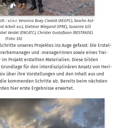
tt : v.l.n.r. Vero­ni­ca Buey Cies­lak (AEGPC), Sascha Kol­
d Arbeit e.v.), Diet­mar Wie­gand (IPRE), Susan­ne Gill
a­bel Ver­det (ENCATC), Chris­ter Gustafs­son (RESTRADE).
(Foto: EA)
hrit­te unse­res Pro­jek­tes ins Auge gefasst: Die Erstel­
tur­er­be­ma­na­ger und ‑mana­ge­rin­nen sowie eines Trai­
m Pro­jekt erstell­ten Mate­ria­li­en. Die­se bil­den
rund­la­ge für den inter­dis­zi­pli­nä­ren Ansatz von Heri­
n­siv über ihre Vor­stel­lun­gen und den Inhalt aus und
ür die kom­men­den Schrit­te ab. Bereits beim nächs­ten
r­den hier ers­te Ergeb­nis­se erwartet.