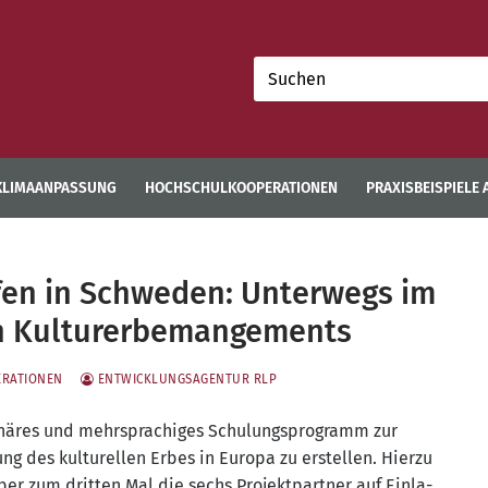
Suchen
nach:
KLIMAANPASSUNG
HOCHSCHULKOOPERATIONEN
PRAXISBEISPIELE
ffen in Schweden: Unterwegs im
n Kulturerbemangements
ERATIONEN
ENTWICKLUNGSAGENTUR RLP
pli­nä­res und mehr­spra­chi­ges Schu­lungs­pro­gramm zur
ng des kul­tu­rel­len Erbes in Euro­pa zu erstel­len. Hier­zu
ber zum drit­ten Mal die sechs Pro­jekt­part­ner auf Ein­la­