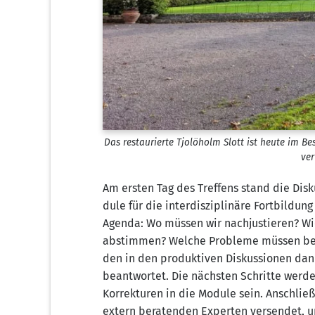
Das restau­rier­te Tjo­löholm Slott ist heu­te im Bes
ver
Am ers­ten Tag des Tref­fens stand die Dis­k
du­le für die inter­dis­zi­pli­nä­re Fort­bil­
Agen­da: Wo müs­sen wir nach­jus­tie­ren? Wi
abstim­men? Wel­che Pro­ble­me müs­sen besei
den in den pro­duk­ti­ven Dis­kus­sio­nen da
beant­wor­tet. Die nächs­ten Schrit­te wer­d
Kor­rek­tu­ren in die Modu­le sein. Anschlie
extern bera­ten­den Exper­ten ver­sen­det, u