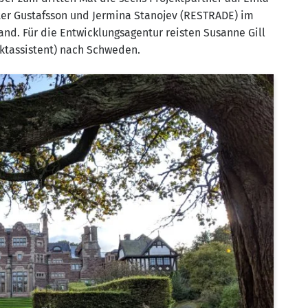
­ter Gustafs­son und Jer­mi­na Sta­nojev (RESTRADE) im
nd. Für die Ent­wick­lungs­agen­tur reis­ten Susan­ne Gill
jekt­as­sis­tent) nach Schweden.