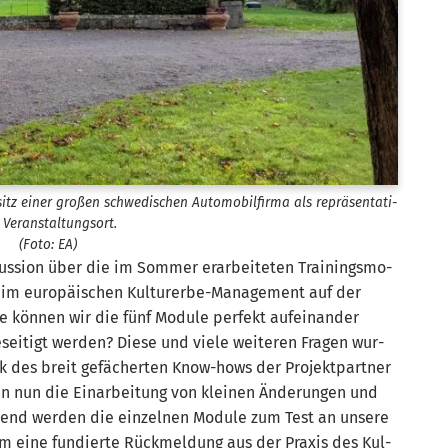
itz einer gro­ßen schwe­di­schen Auto­mo­bil­fir­ma als reprä­sen­ta­ti­
 Ver­an­stal­tungs­ort.
(Foto: EA)
us­si­on über die im Som­mer erar­bei­te­ten Trai­nings­mo­
dung im euro­päi­schen Kul­tur­er­be-Manage­ment auf der
e kön­nen wir die fünf Modu­le per­fekt auf­ein­an­der
­tigt wer­den? Die­se und vie­le wei­te­ren Fra­gen wur­
nk des breit gefä­cher­ten Know-hows der Pro­jekt­part­ner
en nun die Ein­ar­bei­tung von klei­nen Ände­run­gen und
­ßend wer­den die ein­zel­nen Modu­le zum Test an unse­re
m eine fun­dier­te Rück­mel­dung aus der Pra­xis des Kul­