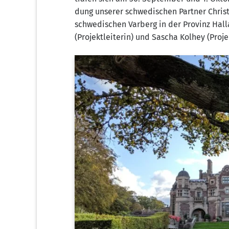
dung unse­rer schwe­di­schen Part­ner Chris
schwe­di­schen Var­berg in der Pro­vinz Halla
(Pro­jekt­lei­te­rin) und Sascha Kol­hey (Pro­