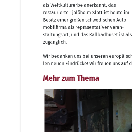
als Welt­kul­tur­er­be aner­kannt, das
restau­rier­te Tjo­löholm Slott ist heu­te im
Besitz einer gro­ßen schwe­di­schen Auto­
mo­bil­fir­ma als reprä­sen­ta­ti­ver Ver­an­
stal­tungs­ort, und das Kall­bad­hu­set ist als
zugänglich.
Wir bedan­ken uns bei unse­ren euro­päi­sche
len neu­en Ein­drü­cke! Wir freu­en uns auf
Mehr zum Thema