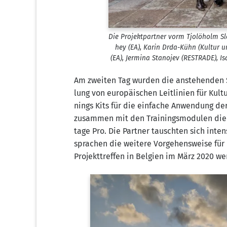
Die Pro­jekt­part­ner vorm Tjo­löholm Slo
hey (EA), Karin Drda-Kühn (Kul­tur un
(EA), Jer­mi­na Sta­nojev (RESTRADE), Is
Am zwei­ten Tag wur­den die anste­hen­den Sc
lung von euro­päi­schen Leit­li­ni­en für Kul­
nings Kits für die ein­fa­che Anwen­dung der i
zusam­men mit den Trai­nings­mo­du­len die G
ta­ge Pro. Die Part­ner tausch­ten sich inte
spra­chen die wei­te­re Vor­ge­hens­wei­se f
Pro­jekt­tref­fen in Bel­gi­en im März 2020 we