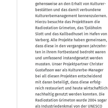
ge­hens­wei­se an den Erhalt von Kul­tur­er­
be­stät­ten und das damit ver­bun­de­ne
Kul­tur­er­be­ma­nage­ment ken­nen­zu­ler­nen.
Hier­zu besuch­te das Pro­jekt­team die
Radio­sta­ti­on Gri­me­ton, das Tjo­löholm
Slott und das Kall­bad­hu­set im Hafen von
Var­berg. Alle Pro­jek­te haben gemein­sam,
dass die­se in den ver­gan­ge­nen Jahr­zehn­
ten in ihrem Fort­be­stand bedroht waren
und umfas­send instand­ge­setzt wer­den
muss­ten. Unser Pro­jekt­part­ner Chris­ter
Gustafs­son war als Kul­tur­er­be-Mana­ger
bei all die­sen Pro­jek­ten ent­schei­dend
mit dar­an betei­ligt, dass die­se erfolg­
reich restau­riert und heu­te wirt­schaft­lich
nach­hal­tig genutzt wer­den konn­ten. Die
Radio­sta­ti­on Gri­me­ton wur­de 2004 sogar
als Indus­trie­denk­mal von der UNESCO