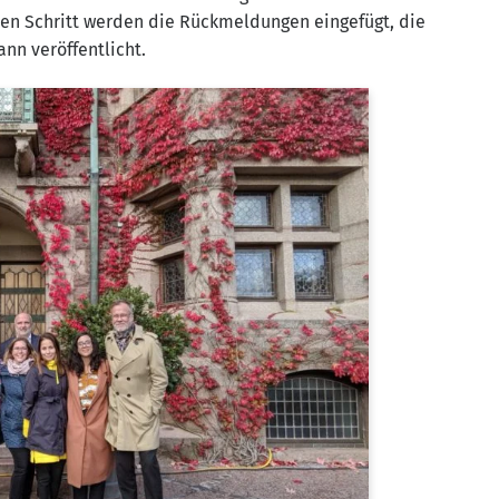
ten Schritt wer­den die Rück­mel­dun­gen ein­ge­fügt, die
dann veröffentlicht.