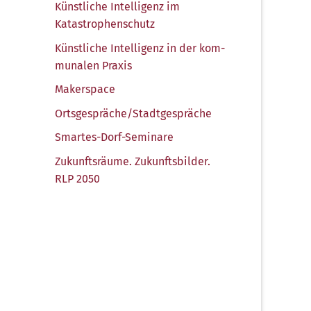
Künst­li­che Intel­li­genz im
Katastrophenschutz
Künst­li­che Intel­li­genz in der kom­
mu­na­len Praxis
Maker­space
Ortsgespräche/​Stadtgespräche
Smar­tes-Dorf-Semi­na­re
Zukunfts­räu­me. Zukunfts­bil­der.
RLP 2050