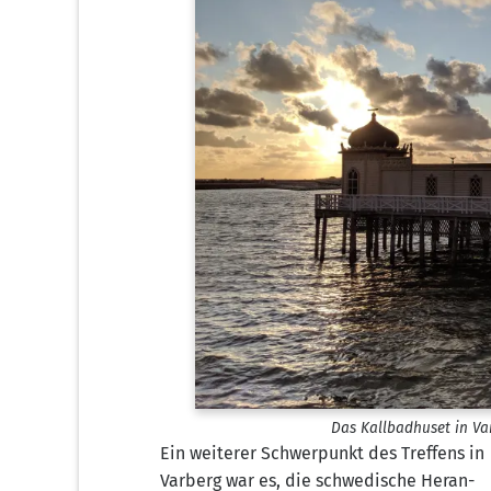
Das Kall­bad­hu­set in Var
Ein wei­te­rer Schwer­punkt des Tref­fens in
Var­berg war es, die schwe­di­sche Her­an­