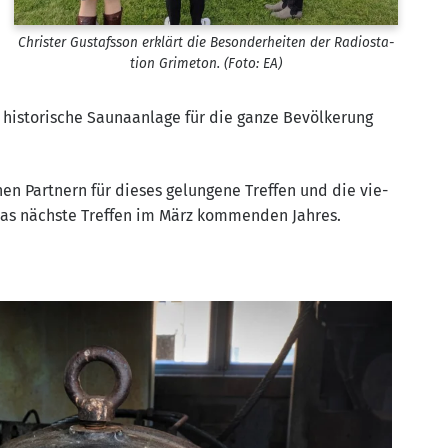
Chris­ter Gustafs­son erklärt die Beson­der­hei­ten der Radio­sta­
ti­on Gri­me­ton. (Foto: EA)
 his­to­ri­sche Sau­na­an­la­ge für die gan­ze Bevöl­ke­rung
n Part­nern für die­ses gelun­ge­ne Tref­fen und die vie­
 das nächs­te Tref­fen im März kom­men­den Jahres.