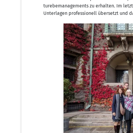
tur­ebe­ma­nage­ments zu erhal­ten. Im letz­
Unter­la­gen pro­fes­sio­nell über­setzt und 