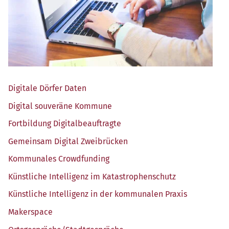
Digi­ta­le Dör­fer Daten
Digi­tal sou­ve­rä­ne Kommune
Fort­bil­dung Digitalbeauftragte
Gemein­sam Digi­tal Zweibrücken
Kom­mu­na­les Crowdfunding
Künst­li­che Intel­li­genz im Katastrophenschutz
Künst­li­che Intel­li­genz in der kom­mu­na­len Praxis
Maker­space