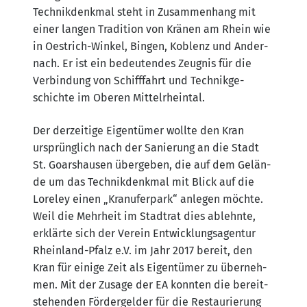
Tech­nik­denk­mal steht in Zusam­men­hang mit
einer lan­gen Tra­di­ti­on von Krä­nen am Rhein wie
in Oestrich-Win­kel, Bin­gen, Koblenz und Ander­
nach. Er ist ein bedeu­ten­des Zeug­nis für die
Ver­bin­dung von Schiff­fahrt und Tech­nik­ge­
schich­te im Obe­ren Mittelrheintal.
Der der­zei­ti­ge Eigen­tü­mer woll­te den Kran
ursprüng­lich nach der Sanie­rung an die Stadt
St. Goar­shau­sen über­ge­ben, die auf dem Gelän­
de um das Tech­nik­denk­mal mit Blick auf die
Lore­ley einen „Kra­nufer­park“ anle­gen möch­te.
Weil die Mehr­heit im Stadt­rat dies ablehn­te,
erklär­te sich der Ver­ein Ent­wick­lungs­agen­tur
Rhein­land-Pfalz e.V. im Jahr 2017 bereit, den
Kran für eini­ge Zeit als Eigen­tü­mer zu über­neh­
men. Mit der Zusa­ge der EA konn­ten die bereit­
ste­hen­den För­der­gel­der für die Restau­rie­rung