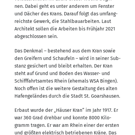
nen. Dabei geht es unter ande­rem um Fens­ter
und Dächer des Krans. Dar­auf folgt das umfang­
reichs­te Gewerk, die Stahl­bau­ar­bei­ten. Laut
Archi­tekt sol­len die Arbei­ten bis Früh­jahr 2021
abge­schlos­sen sein.
Das Denk­mal – bestehend aus dem Kran sowie
den Grei­fern und Schau­feln – wird in sei­ner Sub­
stanz gesi­chert und bleibt erhal­ten. Der Kran
steht auf Grund und Boden des Was­ser- und
Schiff­fahrts­am­tes Rhein (ehe­mals WSA Bin­gen).
Noch offen ist die wei­te­re Gestal­tung des alten
Hafen­ge­län­des durch die Stadt St. Goarshausen.
Erbaut wur­de der „Häu­ser Kran“ im Jahr 1917. Er
war 360 Grad dreh­bar und konn­te 8000 Kilo­
gramm tra­gen. Er war am Rhein einer der ers­ten
und größ­ten elek­trisch betrie­be­nen Krä­ne. Das