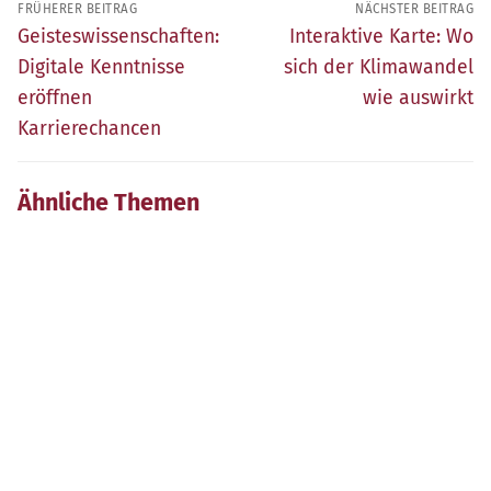
FRÜHERER BEITRAG
NÄCHSTER BEITRAG
Früherer
Nächster
Geisteswissenschaften:
Interaktive Karte: Wo
Beitrag:
Beitrag:
Digitale Kenntnisse
sich der Klimawandel
eröffnen
wie auswirkt
Karrierechancen
Ähnliche Themen