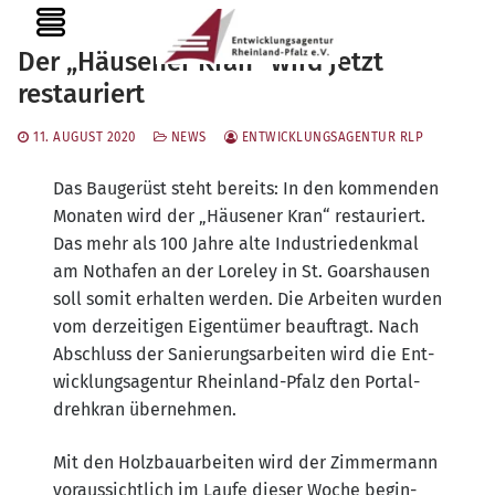
Zum
MENU
Inhalt
Der „Häusener Kran“ wird jetzt
springen
restauriert
11. AUGUST 2020
NEWS
ENTWICKLUNGSAGENTUR RLP
Das Bau­ge­rüst steht bereits: In den kom­men­den
Mona­ten wird der „Häu­se­ner Kran“ restau­riert.
Das mehr als 100 Jah­re alte Indus­trie­denk­mal
am Not­ha­fen an der Lore­ley in St. Goar­shau­sen
soll somit erhal­ten wer­den. Die Arbei­ten wur­den
vom der­zei­ti­gen Eigen­tü­mer beauf­tragt. Nach
Abschluss der Sanie­rungs­ar­bei­ten wird die Ent­
wick­lungs­agen­tur Rhein­land-Pfalz den Por­tal­
dreh­kran übernehmen.
Mit den Holz­bau­ar­bei­ten wird der Zim­mer­mann
vor­aus­sicht­lich im Lau­fe die­ser Woche begin­