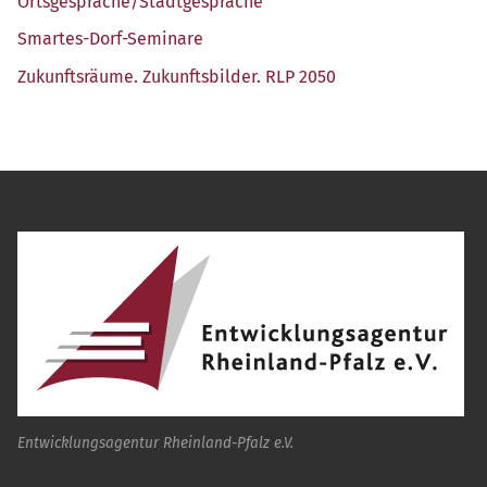
Ortsgespräche/​Stadtgespräche
Smar­tes-Dorf-Semi­na­re
Zukunfts­räu­me. Zukunfts­bil­der. RLP 2050
Entwicklungsagentur Rheinland-Pfalz e.V.