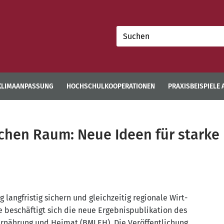
Suchen
nach:
KLIMAANPASSUNG
HOCHSCHULKOOPERATIONEN
PRAXISBEISPIELE
chen Raum: Neue Ideen für starke
ang­fris­tig sichern und gleich­zei­tig regio­na­le Wirt­
ge beschäf­tigt sich die neue Ergeb­nis­pu­bli­ka­ti­on des
, Ernäh­rung und Hei­mat (BMLEH). Die Ver­öf­fent­li­chung