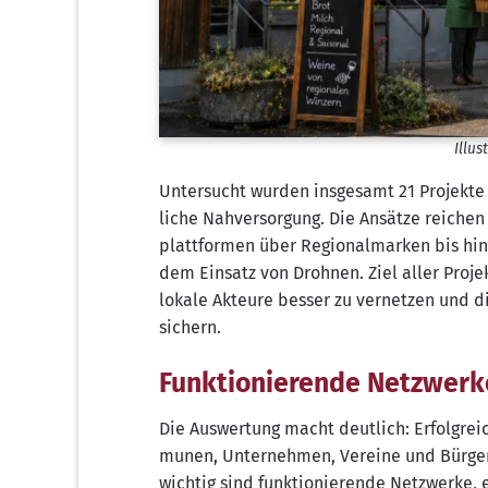
Illus­
Unter­sucht wur­den ins­ge­samt 21 Pro­jek­t
li­che Nah­ver­sor­gung. Die Ansät­ze rei­che
platt­for­men über Regio­nal­mar­ken bis hin 
dem Ein­satz von Droh­nen. Ziel aller Pro­jek­
loka­le Akteu­re bes­ser zu ver­net­zen und d
sichern.
Funktionierende Netzwerk
Die Aus­wer­tung macht deut­lich: Erfolg­rei­
mu­nen, Unter­neh­men, Ver­ei­ne und Bür­ge
wich­tig sind funk­tio­nie­ren­de Netz­wer­ke, e