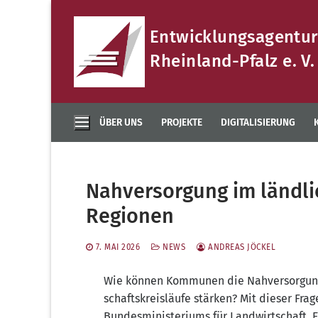
Zum
Inhalt
Entwicklungsagentur
springen
Rheinland-Pfalz e. V.
ÜBER UNS
PROJEKTE
DIGITALISIERUNG
Nahversorgung im ländli
Regionen
7. MAI 2026
NEWS
ANDREAS JÖCKEL
Wie kön­nen Kom­mu­nen die Nah­ver­sor­gung l
schafts­kreis­läu­fe stär­ken? Mit die­ser Fra­
Bun­des­mi­nis­te­ri­ums für Land­wirt­schaft