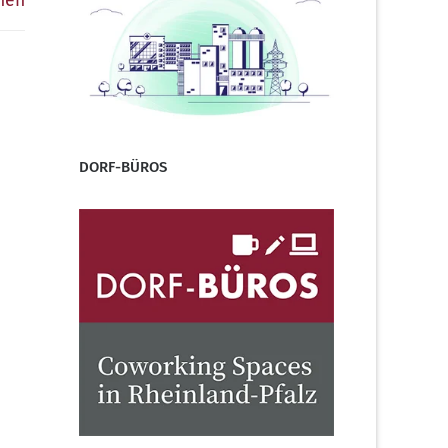
nen
DORF-BÜROS