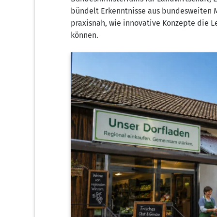
bün­delt Erkennt­nis­se aus bun­des­wei­ten
pra­xis­nah, wie inno­va­ti­ve Kon­zep­te die 
können.