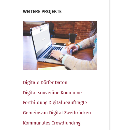
WEITERE PROJEKTE
Digi­ta­le Dör­fer Daten
Digi­tal sou­ve­rä­ne Kommune
Fort­bil­dung Digitalbeauftragte
Gemein­sam Digi­tal Zweibrücken
Kom­mu­na­les Crowdfunding