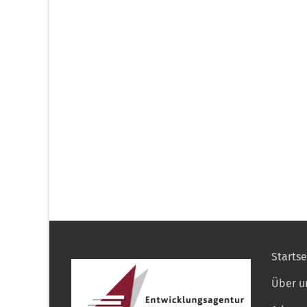
Startse
Über u