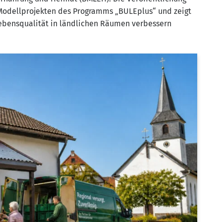
 Modell­pro­jek­ten des Pro­gramms „BULE­plus“ und zeigt
Lebens­qua­li­tät in länd­li­chen Räu­men ver­bes­sern