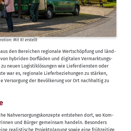
tra­ti­on: Mit KI erstellt
e aus den Berei­chen regio­na­le Wert­schöp­fung und länd­
n von hybri­den Dorf­lä­den und digi­ta­len Ver­mark­tungs­
zu neu­en Logis­tik­lö­sun­gen wie Lie­fer­diens­ten oder
te war es, regio­na­le Lie­fer­be­zie­hun­gen zu stär­ken,
ie Ver­sor­gung der Bevöl­ke­rung vor Ort nach­hal­tig zu
e
che Nah­ver­sor­gungs­kon­zep­te ent­ste­hen dort, wo Kom­
­rin­nen und Bür­ger gemein­sam han­deln. Beson­ders
ine rea­lis­ti­sche Pro­jekt­pla­nung sowie eine früh­zei­ti­ge