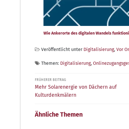
Wie Ankerorte des digitalen Wandels funktion
Veröffentlicht unter
Digitalisierung
,
Vor Or
Themen:
Digitalisierung
,
Onlinezugangsge
Beitragsnavigation
FRÜHERER BEITRAG
Früherer
Mehr Solarenergie von Dächern auf
Beitrag:
Kulturdenkmälern
Ähnliche Themen