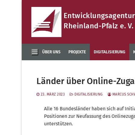
Zum
Inhalt
Entwicklungsagentur
springen
Rheinland-Pfalz e. V.
ÜBER UNS
PROJEKTE
DIGITALISIERUNG
Länder über Online-Zuga
23. MÄRZ 2023
DIGITALISIERUNG
MARCUS SCH
Alle 16 Bun­des­län­der haben sich auf Init
Posi­tio­nen zur Neu­fas­sung des Online­zu­g
unterstützen.