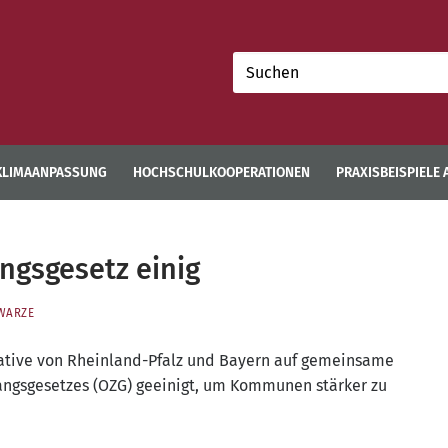
Suchen
nach:
KLIMAANPASSUNG
HOCHSCHULKOOPERATIONEN
PRAXISBEISPIELE
ngsgesetz einig
WARZE
ia­ti­ve von Rhein­land-Pfalz und Bay­ern auf gemein­sa­me
angs­ge­set­zes (OZG) geei­nigt, um Kom­mu­nen stär­ker zu