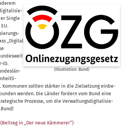
ande­rem
gi­ta­li­sie­
er Sin­gle
 EU.
sie­rungs­
ss „Digi­tal
se
un­des­weit
r-ID.
(Illus­tra­ti­on: Bund)
un­des­län­
heit­li­
. Kom­mu­nen soll­ten stär­ker in die Ziel­set­zung ein­be­
ge­bun­den wer­den. Die Län­der for­dern vom Bund eine
a­te­gi­sche Pro­zes­se, um die Ver­wal­tungs­di­gi­ta­li­sie­
n: Bund)
r
(Bei­trag in „Der neue Kämmerer“)