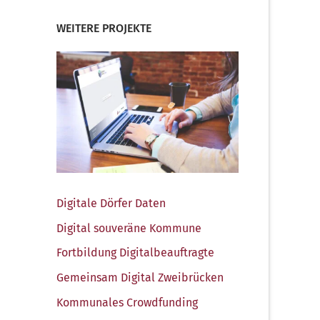
WEITERE PROJEKTE
Digi­ta­le Dör­fer Daten
Digi­tal sou­ve­rä­ne Kommune
Fort­bil­dung Digitalbeauftragte
Gemein­sam Digi­tal Zweibrücken
Kom­mu­na­les Crowdfunding