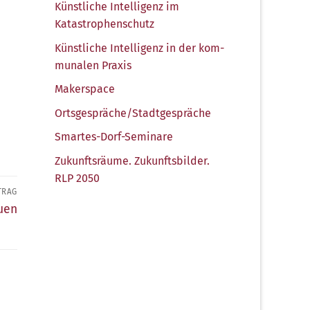
Künst­li­che Intel­li­genz im
Katastrophenschutz
Künst­li­che Intel­li­genz in der kom­
mu­na­len Praxis
Maker­space
Ortsgespräche/​Stadtgespräche
Smar­tes-Dorf-Semi­na­re
Zukunfts­räu­me. Zukunfts­bil­der.
RLP 2050
TRAG
uen