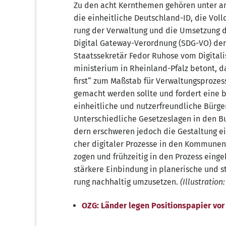
Zu den acht Kern­the­men gehö­ren unter 
die ein­heit­li­che Deutsch­land-ID, die Voll­di­
rung der Ver­wal­tung und die Umset­zung d
Digi­tal Gate­way-Ver­ord­nung (SDG-VO) der
Staats­se­kre­tär Fedor Ruho­se vom Digi­ta­li­
mi­nis­te­ri­um in Rhein­land-Pfalz betont, da
first“ zum Maß­stab für Ver­wal­tungs­pro­zes­
gemacht wer­den soll­te und for­dert eine b
ein­heit­li­che und nut­zer­freund­li­che Bür­ge
Unter­schied­li­che Geset­zes­la­gen in den B
dern erschwe­ren jedoch die Gestal­tung ein­
cher digi­ta­ler Pro­zes­se in den Kom­mu­nen
zo­gen und früh­zei­tig in den Pro­zess ein­
stär­ke­re Ein­bin­dung in pla­ne­ri­sche und str
rung nach­hal­tig umzu­set­zen.
(Illus­tra­ti­o
OZG: Län­der legen Posi­ti­ons­pa­pier vo