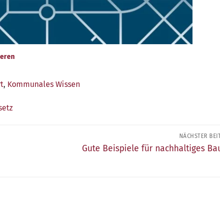
ieren
t
,
Kommunales Wissen
setz
NÄCHSTER BEI
Nächster
Gute Beispiele für nachhaltiges Ba
Beitrag: