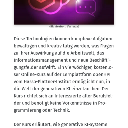
(Illus­tra­ti­on: Vecteezy)
Die­se Tech­no­lo­gien kön­nen kom­ple­xe Auf­ga­ben
bewäl­ti­gen und krea­tiv tätig wer­den, was Fra­gen
zu ihrer Aus­wir­kung auf die Arbeits­welt, das
Infor­ma­ti­ons­ma­nage­ment und neue Beschäf­ti­
gungs­fel­der auf­wirft. Ein vier­wö­chi­ger, kos­ten­lo­
ser Online-Kurs auf der Lern­platt­form openHPI
vom Has­so-Platt­ner-Insti­tut ermög­licht nun, in
die Welt der gene­ra­ti­ven KI ein­zu­tau­chen. Der
Kurs rich­tet sich an Inter­es­sier­te aller Berufs­fel­
der und benö­tigt kei­ne Vor­kennt­nis­se in Pro­
gram­mie­rung oder Tech­nik.
Der Kurs erläu­tert, wie gene­ra­ti­ve KI-Sys­te­me