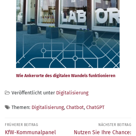
Wie Ankerorte des digitalen Wandels funktionieren
Veröffentlicht unter
Digitalisierung
Themen:
Digitalisierung
,
Chatbot
,
ChatGPT
Beitragsnavigation
FRÜHERER BEITRAG
NÄCHSTER BEITRAG
Früherer
Nächster
KfW-Kommunalpanel
Nutzen Sie Ihre Chance: