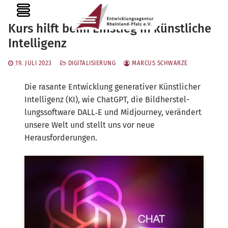
Zum
MENU
Inhalt
Kurs hilft beim Einstieg in künstliche
springen
Intelligenz
19. JULI 2023
DIGITALISIERUNG
MARCUS SCHWARZE
Die rasan­te Ent­wick­lung gene­ra­ti­ver Künst­li­cher
Intel­li­genz (KI), wie ChatGPT, die Bild­her­stel­
lungs­soft­ware DALL‑E und Mid­jour­ney, ver­än­dert
unse­re Welt und stellt uns vor neue
Herausforderungen.