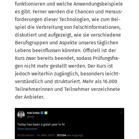
funk­tio­nie­ren und wel­che Anwen­dungs­bei­spie­le
es gibt. Fer­ner wer­den die Chan­cen und Her­aus­
for­de­run­gen die­ser Tech­no­lo­gien, wie zum Bei­
spiel die Ver­brei­tung von Falsch­in­for­ma­tio­nen,
dis­ku­tiert und auf­ge­zeigt, wie sie ver­schie­de­ne
Berufs­grup­pen und Aspek­te unse­res täg­li­chen
Lebens beein­flus­sen könn­ten. Offi­zi­ell ist der
Kurs zwar bereits been­det, sodass Prü­fungs­fra­
gen nicht mehr gestellt wer­den. Der Kurs ist
jedoch wei­ter­hin zugäng­lich, beson­ders leicht­
ver­ständ­lich und struk­tu­riert. Mehr als 16.000
Teil­neh­me­rin­nen und Teil­neh­mer ver­zeich­ne­te
der Anbieter.