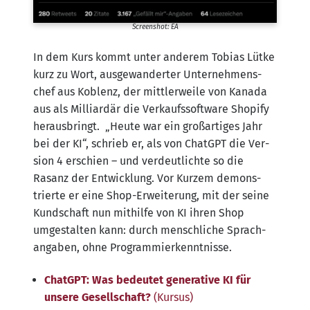
Screen­shot: EA
In dem Kurs kommt unter ande­rem Tobi­as Lüt­ke
kurz zu Wort, aus­ge­wan­der­ter Unter­neh­mens­
chef aus Koblenz, der mitt­ler­wei­le von Kana­da
aus als Mil­li­ar­där die Ver­kaufs­soft­ware Shop­i­fy
her­aus­bringt. „Heu­te war ein groß­ar­ti­ges Jahr
bei der KI“, schrieb er, als von ChatGPT die Ver­
si­on 4 erschien – und ver­deut­lich­te so die
Rasanz der Ent­wick­lung. Vor Kur­zem demons­
trier­te er eine Shop-Erwei­te­rung, mit der sei­ne
Kund­schaft nun mit­hil­fe von KI ihren Shop
umge­stal­ten kann: durch mensch­li­che Sprach­
an­ga­ben, ohne Programmierkenntnisse.
ChatGPT: Was bedeu­tet gene­ra­ti­ve KI für
unse­re Gesell­schaft?
(Kur­sus)