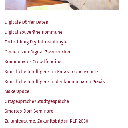
Digi­ta­le Dör­fer Daten
Digi­tal sou­ve­rä­ne Kommune
Fort­bil­dung Digitalbeauftragte
Gemein­sam Digi­tal Zweibrücken
Kom­mu­na­les Crowdfunding
Künst­li­che Intel­li­genz im Katastrophenschutz
Künst­li­che Intel­li­genz in der kom­mu­na­len Praxis
Maker­space
Ortsgespräche/​Stadtgespräche
Smar­tes-Dorf-Semi­na­re
Zukunfts­räu­me. Zukunfts­bil­der. RLP 2050