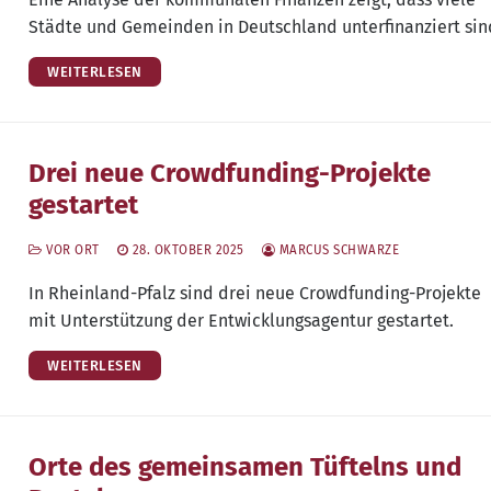
Städ­te und Gemein­den in Deutsch­land unter­fi­nan­ziert sin
WEITERLESEN
Drei neue Crowdfunding-Projekte
gestartet
VOR ORT
28. OKTOBER 2025
MARCUS SCHWARZE
In Rhein­land-Pfalz sind drei neue Crowd­fun­ding-Pro­jek­te
mit Unter­stüt­zung der Ent­wick­lungs­agen­tur gestartet.
WEITERLESEN
Orte des gemeinsamen Tüftelns und