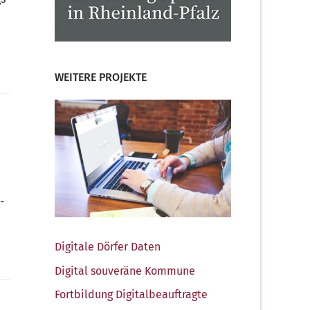
WEITERE PROJEKTE
­
Digi­ta­le Dör­fer Daten
Digi­tal sou­ve­rä­ne Kommune
Fort­bil­dung Digitalbeauftragte