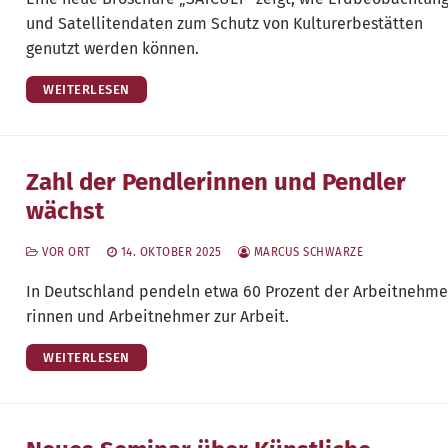
und Satel­li­ten­da­ten zum Schutz von Kul­tur­er­be­stät­ten
genutzt wer­den können.
WEITERLESEN
Zahl der Pendlerinnen und Pendler
wächst
VOR ORT
14. OKTOBER 2025
MARCUS SCHWARZE
In Deutsch­land pen­deln etwa 60 Pro­zent der Arbeit­neh­me
rin­nen und Arbeit­neh­mer zur Arbeit.
WEITERLESEN