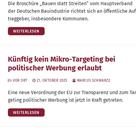
Die Bro­schü­re „Bau­en statt Strei­ten“ vom Haupt­ver­band
der Deut­schen Bau­in­dus­trie rich­tet sich an öffent­li­che Auf
trag­ge­ber, ins­be­son­de­re Kommunen.
WEITERLESEN
Künftig kein Mikro-Targeting bei
politischer Werbung erlaubt
VOR ORT
21. OKTOBER 2025
MARCUS SCHWARZE
Eine neue Ver­ord­nung der EU zur Trans­pa­renz und zum Ta
ge­ting poli­ti­scher Wer­bung ist jetzt in Kraft getreten.
WEITERLESEN