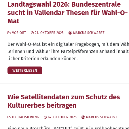
Landtagswahl 2026: Bundeszentrale
sucht in Vallendar Thesen für Wahl-O-
Mat
VOR ORT
21. OKTOBER 2025
MARCUS SCHWARZE
Der Wahl-O-Mat ist ein digi­ta­ler Fra­ge­bo­gen, mit dem Wä
le­rin­nen und Wäh­ler ihre Par­tei­prä­fe­ren­zen anhand inhalt
li­cher Kri­te­ri­en erkun­den können.
WEITERLESEN
Wie Satellitendaten zum Schutz des
Kulturerbes beitragen
DIGITALISIERUNG
14. OKTOBER 2025
MARCUS SCHWARZE
Eine neue Bro­schü­re „SATCULT“ zeigt, wie Erd­be­ob­ach­tun