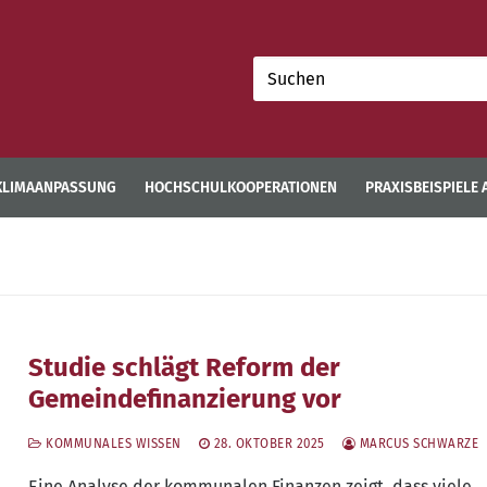
Suchen
nach:
KLIMAANPASSUNG
HOCHSCHULKOOPERATIONEN
PRAXISBEISPIELE
Studie schlägt Reform der
Gemeindefinanzierung vor
KOMMUNALES WISSEN
28. OKTOBER 2025
MARCUS SCHWARZE
Eine Ana­ly­se der kom­mu­na­len Finan­zen zeigt, dass vie­le