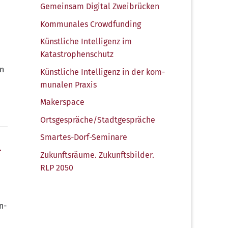
Gemein­sam Digi­tal Zweibrücken
Kom­mu­na­les Crowdfunding
Künst­li­che Intel­li­genz im
Katastrophenschutz
in
Künst­li­che Intel­li­genz in der kom­
mu­na­len Praxis
Maker­space
Ortsgespräche/​Stadtgespräche
Smar­tes-Dorf-Semi­na­re
-
Zukunfts­räu­me. Zukunfts­bil­der.
RLP 2050
nn­