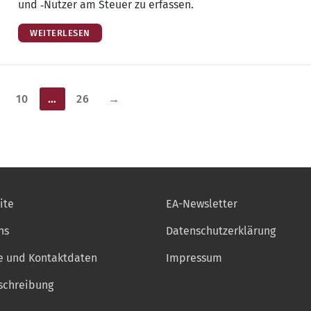
und ‑Nut­zer am Steu­er zu erfassen.
WEITERLESEN
10
…
26
→
ite
EA-Newsletter
ns
Datenschutzerklärung
e und Kontaktdaten
Impressum
chreibung