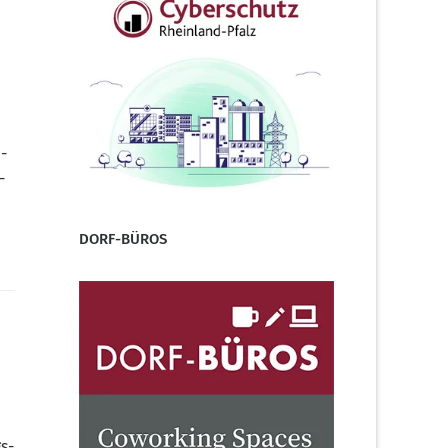
h­
­
DORF-BÜROS
gs-