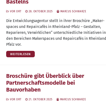
Bastelns
VOR ORT
28. OKTOBER 2025
MARCUS SCHWARZE
Die Ent­wick­lungs­agen­tur stellt in ihrer Bro­schü­re „Maker­
spaces und Repair­ca­fés in Rhein­land-Pfalz – Gestal­ten,
Repa­rie­ren, Ver­wirk­li­chen“ unter­schied­li­che Initia­ti­ven in
den Berei­chen Maker­spaces und Repair­ca­fés in Rhein­lan
Pfalz vor.
WEITERLESEN
Broschüre gibt Überblick über
Partnerschaftsmodelle bei
Bauvorhaben
VOR ORT
21. OKTOBER 2025
MARCUS SCHWARZE