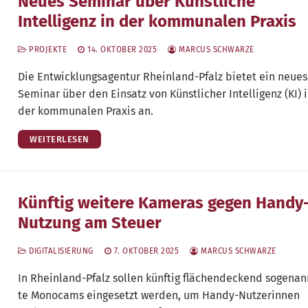
Neues Seminar über Künstliche
Intelligenz in der kommunalen Praxis
PROJEKTE
14. OKTOBER 2025
MARCUS SCHWARZE
Die Ent­wick­lungs­agen­tur Rhein­land-Pfalz bie­tet ein neu­es
Semi­nar über den Ein­satz von Künst­li­cher Intel­li­genz (KI) 
der kom­mu­na­len Pra­xis an.
WEITERLESEN
Künftig weitere Kameras gegen Handy
Nutzung am Steuer
DIGITALISIERUNG
7. OKTOBER 2025
MARCUS SCHWARZE
In Rhein­land-Pfalz sol­len künf­tig flä­chen­de­ckend soge­na
te Mono­cams ein­ge­setzt wer­den, um Han­dy-Nut­ze­rin­nen