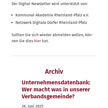
Der Digi­tal-News­let­ter wird unter­stützt von:
Kom­mu­nal-Aka­de­mie Rhein­land-Pfalz e.V.
Netz­werk Digi­ta­le Dör­fer Rheinland-Pfalz
Soll­ten Sie sich wie­der abmel­den wol­len, kön­
nen Sie dies
hier
tun.
Archiv
Unternehmensdatenbank:
Wer macht was in unserer
Verbandsgemeinde?
26. Juni 2025