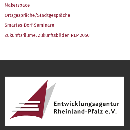
Maker­space
Ortsgespräche/​Stadtgespräche
Smar­tes-Dorf-Semi­na­re
Zukunfts­räu­me. Zukunfts­bil­der. RLP 2050