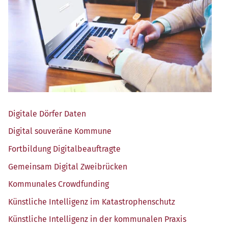
Digi­ta­le Dör­fer Daten
Digi­tal sou­ve­rä­ne Kommune
Fort­bil­dung Digitalbeauftragte
Gemein­sam Digi­tal Zweibrücken
Kom­mu­na­les Crowdfunding
Künst­li­che Intel­li­genz im Katastrophenschutz
Künst­li­che Intel­li­genz in der kom­mu­na­len Praxis