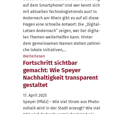
auf dem Smart­phone? Und wer kennt sich
mit aktu­el­len Tech­no­lo­gie­trends aus? In
Ander­nach am Rhein gibt es auf all die­se
Fra­gen eine schnel­le Ant­wort: Die „Digi­­tal-
Lot­­sen Ander­nach“ zei­gen, wer bei digi­ta­
len The­men wei­ter­hel­fen kann. Hin­ter
dem gemein­sa­men Namen ste­hen zahl­rei­
che loka­le Initiativen,…
Wei­ter­le­sen
Fortschritt sichtbar
gemacht: Wie Speyer
Nachhaltigkeit transparent
gestaltet
17. April 2025
Spey­er (Pfalz) – Wie viel Strom aus Pho­to­
vol­ta­ik wird in der Stadt erzeugt? Wie viel