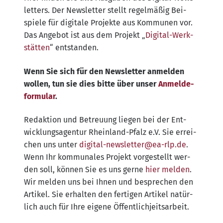
let­ters. Der News­let­ter stellt regel­mä­ßig Bei­
spie­le für digi­ta­le Pro­jek­te aus Kom­mu­nen vor.
Das Ange­bot ist aus dem Pro­jekt „
Digi­tal-Werk­
stät­ten
“ ent­stan­den.
Wenn Sie sich für den News­let­ter anmel­den
wol­len, tun sie dies bit­te über unser
Anmel­de­
for­mu­lar
.
Redak­ti­on und Betreu­ung lie­gen bei der Ent­
wick­lungs­agen­tur Rhein­land-Pfalz e.V. Sie errei­
chen uns unter
digital-​newsletter@​ea-​rlp.​de
.
Wenn Ihr kom­mu­na­les Pro­jekt vor­ge­stellt wer­
den soll, kön­nen Sie es uns ger­ne
hier mel­den
.
Wir mel­den uns bei Ihnen und bespre­chen den
Arti­kel. Sie erhal­ten den fer­ti­gen Arti­kel natür­
lich auch für Ihre eige­ne Öffentlichjeitsarbeit.