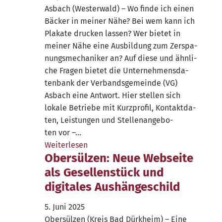
Asbach (Wes­ter­wald) – Wo fin­de ich einen
Bäcker in mei­ner Nähe? Bei wem kann ich
Pla­ka­te dru­cken las­sen? Wer bie­tet in
mei­ner Nähe eine Aus­bil­dung zum Zer­spa­
nungs­me­cha­ni­ker an? Auf die­se und ähn­li­
che Fra­gen bie­tet die Unter­neh­mens­da­
ten­bank der Ver­bands­ge­mein­de (VG)
Asbach eine Ant­wort. Hier stel­len sich
loka­le Betrie­be mit Kurz­pro­fil, Kon­takt­da­
ten, Leis­tun­gen und Stel­len­an­ge­bo­
ten vor –…
Wei­ter­le­sen
Obersülzen: Neue Webseite
als Gesellenstück und
digitales Aushängeschild
5. Juni 2025
Ober­sül­zen (Kreis Bad Dürk­heim) – Eine