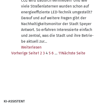
CO2 wird dadurch ver­mie­den? Und wie
vie­le Stra­ßen­la­ter­nen wur­den schon auf
ener­gie­ef­fi­zi­en­te LED-Tech­­nik umge­stellt?
Dar­auf und auf wei­te­re Fra­gen gibt der
Nach­hal­tig­keits­mo­ni­tor der Stadt Spey­er
Ant­wort. So erfah­ren Inter­es­sier­te ein­fach
und zen­tral, was die Stadt und ihre Betrie­
be aktu­ell zur…
Wei­ter­le­sen
Vor­he­ri­ge Seite
1
2
3
4
5
6
…
11
Nächs­te Seite
KI-ASSISTENT