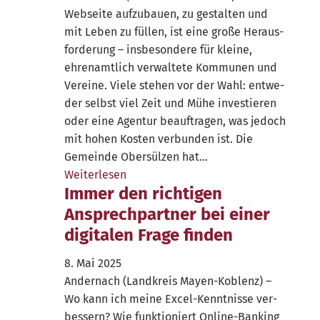
Web­sei­te auf­zu­bau­en, zu gestal­ten und
mit Leben zu fül­len, ist eine gro­ße Her­aus­
for­de­rung – ins­be­son­de­re für klei­ne,
ehren­amt­lich ver­wal­te­te Kom­mu­nen und
Ver­ei­ne. Vie­le ste­hen vor der Wahl: ent­we­
der selbst viel Zeit und Mühe inves­tie­ren
oder eine Agen­tur beauf­tra­gen, was jedoch
mit hohen Kos­ten ver­bun­den ist. Die
Gemein­de Ober­sül­zen hat…
Wei­ter­le­sen
Immer den richtigen
Ansprechpartner bei einer
digitalen Frage finden
8. Mai 2025
Ander­nach (Land­kreis May­en-Koblenz) –
Wo kann ich mei­ne Excel-Kenn­t­­nis­­se ver­
bes­sern? Wie funk­tio­niert Online-Ban­king