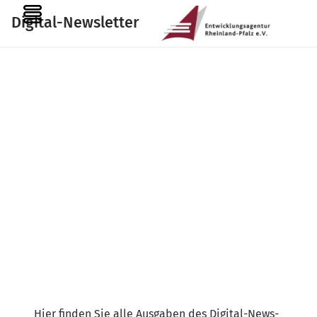
Zum
MENU
Digital-Newsletter
Inhalt
springen
Hier fin­den Sie alle Aus­ga­ben des Digi­tal-News­