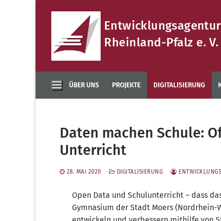
Zum
Inhalt
Entwicklungsagentur
springen
Rheinland-Pfalz e. V.
ÜBER UNS
PROJEKTE
DIGITALISIERUNG
Daten machen Schule: O
Unterricht
28. MAI 2020
DIGITALISIERUNG
ENTWICKLUNGS
Open Data und Schul­un­ter­richt – dass das
Gym­na­si­um der Stadt Moers (Nord­rhein-Wes
ent­wi­ckeln und ver­bes­sern mit­hil­fe von 