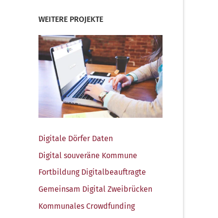
WEITERE PROJEKTE
Digi­ta­le Dör­fer Daten
Digi­tal sou­ve­rä­ne Kommune
Fort­bil­dung Digitalbeauftragte
Gemein­sam Digi­tal Zweibrücken
Kom­mu­na­les Crowdfunding