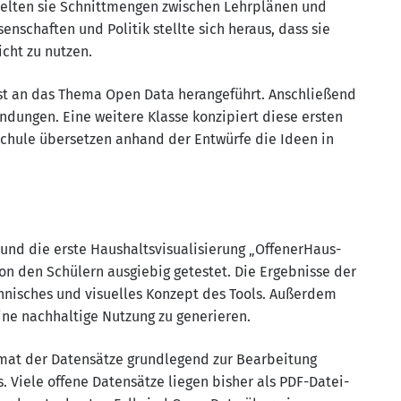
el­ten sie Schnitt­men­gen zwi­schen Lehr­plä­nen und
en­schaf­ten und Poli­tik stell­te sich her­aus, dass sie
icht zu nutzen.
st an das The­ma Open Data her­an­ge­führt. Anschlie­ßend
un­gen. Eine wei­te­re Klas­se kon­zi­piert die­se ers­ten
schu­le über­set­zen anhand der Ent­wür­fe die Ideen in
und die ers­te Haus­halts­vi­sua­li­sie­rung „Offen­er­Haus­
on den Schü­lern aus­gie­big getes­tet. Die Ergeb­nis­se der
h­ni­sches und visu­el­les Kon­zept des Tools. Außer­dem
e nach­hal­ti­ge Nut­zung zu generieren.
­mat der Daten­sät­ze grund­le­gend zur Bear­bei­tung
. Vie­le offe­ne Daten­sät­ze lie­gen bis­her als PDF-Datei­