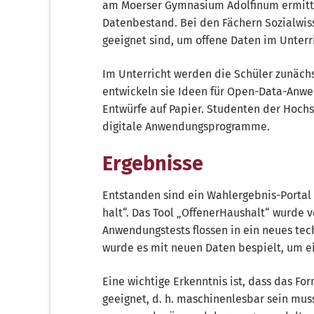
am Moer­ser Gym­na­si­um Adol­finum ermit­t
Daten­be­stand. Bei den Fächern Sozi­al­wis­s
geeig­net sind, um offe­ne Daten im Unter­r
Im Unter­richt wer­den die Schü­ler zunäch
ent­wi­ckeln sie Ideen für Open-Data-Anwen­d
Ent­wür­fe auf Papier. Stu­den­ten der Hoch­
digi­ta­le Anwendungsprogramme.
Ergebnisse
Ent­stan­den sind ein Wahl­er­geb­nis-Por­tal 
halt“. Das Tool „Offen­er­Haus­halt“ wur­de v
Anwen­dungs­tests flos­sen in ein neu­es tec
wur­de es mit neu­en Daten bespielt, um ein
Eine wich­ti­ge Erkennt­nis ist, dass das For
geeig­net, d. h. maschi­nen­les­bar sein muss