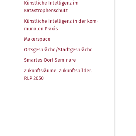
Künst­li­che Intel­li­genz im
Katastrophenschutz
Künst­li­che Intel­li­genz in der kom­
mu­na­len Praxis
Maker­space
Ortsgespräche/​Stadtgespräche
Smar­tes-Dorf-Semi­na­re
Zukunfts­räu­me. Zukunfts­bil­der.
RLP 2050