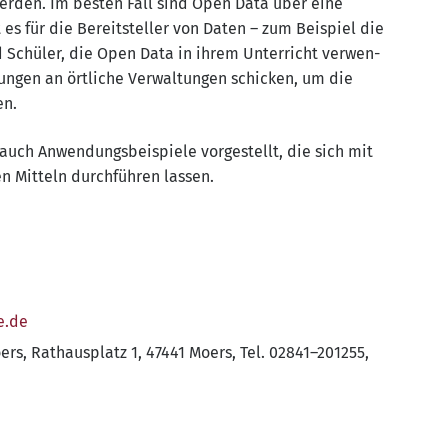
r­den. Im bes­ten Fall sind Open Data über eine
bt es für die Bereit­stel­ler von Daten – zum Bei­spiel die
d Schü­ler, die Open Data in ihrem Unter­richt ver­wen­
n­gen an ört­li­che Ver­wal­tun­gen schi­cken, um die
en.
n auch Anwen­dungs­bei­spie­le vor­ge­stellt, die sich mit
en Mit­teln durch­füh­ren lassen.
e​.de
rs, Rat­haus­platz 1, 47441 Moers, Tel. 02841–201255,