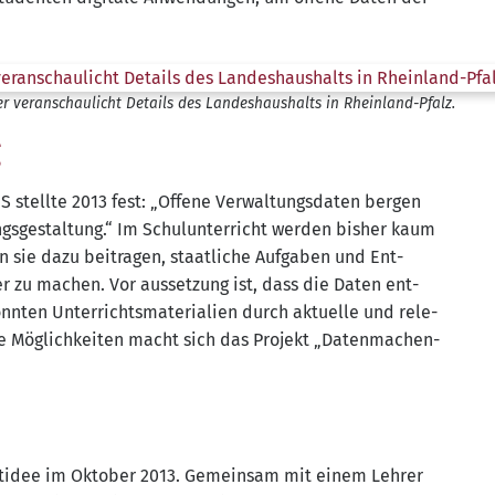
er ver­an­schau­licht Details des Lan­des­haus­halts in Rheinland-Pfalz.
g
S stell­te 2013 fest: „Offe­ne Ver­wal­tungs­da­ten ber­gen
ngs­ge­stal­tung.“ Im Schul­un­ter­richt wer­den bis­her kaum
 sie dazu bei­tra­gen, staat­li­che Auf­ga­ben und Ent­
­rer zu machen. Vor aus­set­zung ist, dass die Daten ent­
n­ten Unter­richts­ma­te­ria­li­en durch aktu­el­le und rele­
se Mög­lich­kei­ten macht sich das Pro­jekt „Daten­ma­chen­
jekt­idee im Okto­ber 2013. Gemein­sam mit einem Leh­rer