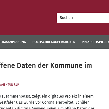
Suchen
nach:
KLIMAANPASSUNG
HOCHSCHULKOOPERATIONEN
PRAXISBEISPIELE
ffene Daten der Kommune im
AGENTUR RLP
 zusam­men­passt, zeigt ein digi­ta­les Pro­jekt in einem
t­fa­len). Es wur­de vor Coro­na erar­bei­tet. Schü­ler
Stu­den­ten digi­ta­le Anwen­dun­gen, um offe­ne Daten der