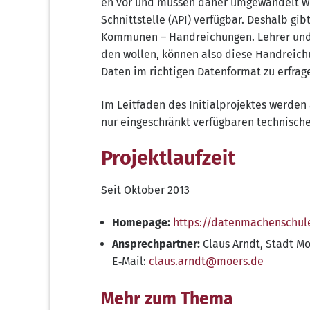
en vor und müs­sen daher umge­wan­delt we
Schnitt­stel­le (API) ver­füg­bar. Des­halb gi
Kom­mu­nen – Hand­rei­chun­gen. Leh­rer un
den wol­len, kön­nen also die­se Hand­rei­chu
Daten im rich­ti­gen Daten­for­mat zu erfrag
Im Leit­fa­den des Initi­al­pro­jek­tes wer­de
nur ein­ge­schränkt ver­füg­ba­ren tech­ni­sch
Projektlaufzeit
Seit Okto­ber 2013
Home­page:
https://​daten​ma​chen​schu​l
Ansprech­part­ner:
Claus Arndt, Stadt Moe
E‑Mail:
claus.​arndt@​moers.​de
Mehr zum Thema