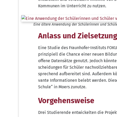
Kom­mu­nen im Unter­richt zu nutzen.
Eine älte­re Anwen­dung der Schü­le­rin­nen und Schü­l
Anlass und Zielsetzun
Eine Stu­die des Fraun­ho­fer-Insti­tuts FOKU
prin­zi­pi­ell die Chan­ce einer neu­en Bil­du
offe­ne Daten­sät­ze genutzt. Jedoch könn­ten
schei­dun­gen für Schü­ler nach­voll­zieh­ba
spre­chend auf­be­rei­tet sind. Außer­dem kön
van­te Infor­ma­tio­nen belebt wer­den. Die­
Schu­le“ in Moers zunutze.
Vorgehensweise
Drei Stu­die­ren­de ent­wi­ckel­ten die Pro­