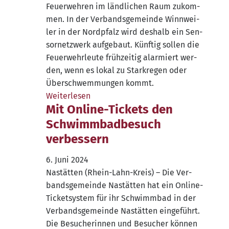
Feu­er­weh­ren im länd­li­chen Raum zukom­
men. In der Ver­bands­ge­mein­de Winn­wei­
ler in der Nord­pfalz wird des­halb ein Sen­
sor­netz­werk auf­ge­baut. Künf­tig sol­len die
Feu­er­wehr­leu­te früh­zei­tig alar­miert wer­
den, wenn es lokal zu Stark­re­gen oder
Über­schwem­mun­gen kommt.
Wei­ter­le­sen
Mit Online-Tickets den
Schwimmbadbesuch
verbessern
6. Juni 2024
Nastät­ten (Rhein-Lahn-Kreis) – Die Ver­
bands­ge­mein­de Nastät­ten hat ein Online-
Ticke­t­­sys­­tem für ihr Schwimm­bad in der
Ver­bands­ge­mein­de Nastät­ten ein­ge­führt.
Die Besu­che­rin­nen und Besu­cher kön­nen