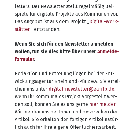
let­ters. Der News­let­ter stellt regel­mä­ßig Bei­
spie­le für digi­ta­le Pro­jek­te aus Kom­mu­nen vor.
Das Ange­bot ist aus dem Pro­jekt „
Digi­tal-Werk­
stät­ten
“ ent­stan­den.
Wenn Sie sich für den News­let­ter anmel­den
wol­len, tun sie dies bit­te über unser
Anmel­de­
for­mu­lar
.
Redak­ti­on und Betreu­ung lie­gen bei der Ent­
wick­lungs­agen­tur Rhein­land-Pfalz e.V. Sie errei­
chen uns unter
digital-​newsletter@​ea-​rlp.​de
.
Wenn Ihr kom­mu­na­les Pro­jekt vor­ge­stellt wer­
den soll, kön­nen Sie es uns ger­ne
hier mel­den
.
Wir mel­den uns bei Ihnen und bespre­chen den
Arti­kel. Sie erhal­ten den fer­ti­gen Arti­kel natür­
lich auch für Ihre eige­ne Öffentlichjeitsarbeit.