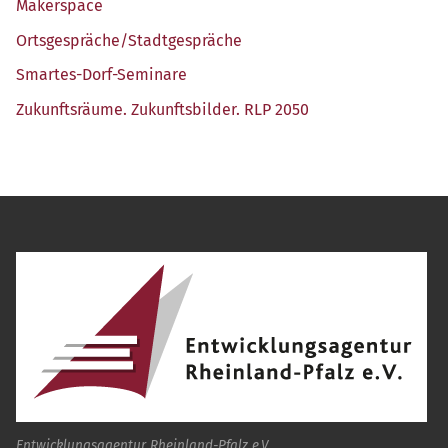
Maker­space
Ortsgespräche/​Stadtgespräche
Smar­tes-Dorf-Semi­na­re
Zukunfts­räu­me. Zukunfts­bil­der. RLP 2050
Entwicklungsagentur Rheinland-Pfalz e.V.