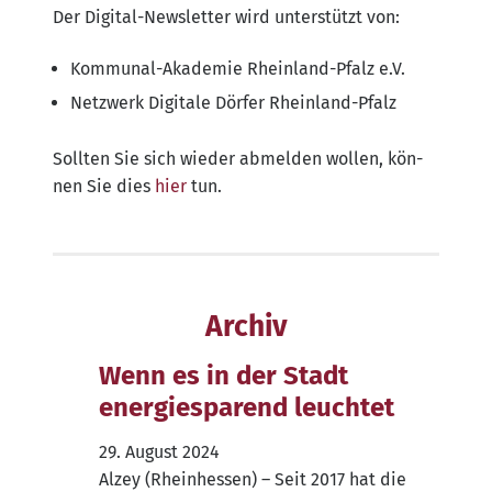
Der Digi­tal-News­let­ter wird unter­stützt von:
Kom­mu­nal-Aka­de­mie Rhein­land-Pfalz e.V.
Netz­werk Digi­ta­le Dör­fer Rheinland-Pfalz
Soll­ten Sie sich wie­der abmel­den wol­len, kön­
nen Sie dies
hier
tun.
Archiv
Wenn es in der Stadt
energiesparend leuchtet
29. August 2024
Alzey (Rhein­hes­sen) – Seit 2017 hat die