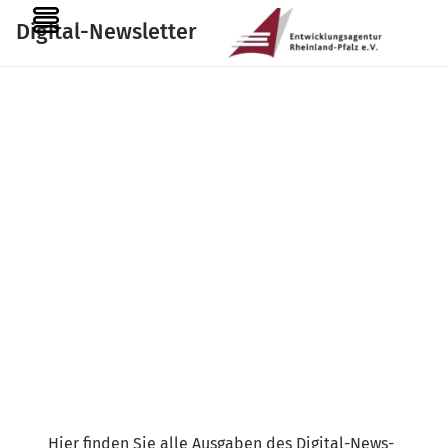
Zum
MENU
Digital-Newsletter
Inhalt
springen
Hier fin­den Sie alle Aus­ga­ben des Digi­tal-News­