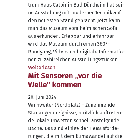
trum Haus Catoir in Bad Dürk­heim hat sei­
ne Aus­stel­lung mit moder­ner Tech­nik auf
den neu­es­ten Stand gebracht. Jetzt kann
man das Muse­um vom hei­mi­schen Sofa
aus erkun­den. Erleb­bar und erfahr­bar
wird das Muse­um durch einen 360°-
Rundgang, Vide­os und digi­ta­le Infor­ma­tio­
nen zu zahl­rei­chen Ausstellungsstücken.
Wei­ter­le­sen
Mit Sensoren „vor die
Welle“ kommen
20. Juni 2024
Winn­wei­ler (Nord­pfalz) – Zuneh­men­de
Stark­re­gen­er­eig­nis­se, plötz­lich auf­tre­ten­
de loka­le Unwet­ter, schnell anstei­gen­de
Bäche. Das sind eini­ge der Her­aus­for­de­
run­gen, die mit dem Kli­ma­wan­del auf die