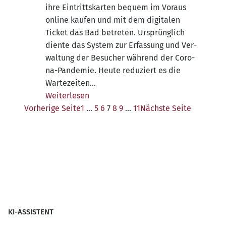
ihre Ein­tritts­kar­ten bequem im Vor­aus
online kau­fen und mit dem digi­ta­len
Ticket das Bad betre­ten. Ursprüng­lich
dien­te das Sys­tem zur Erfas­sung und Ver­
wal­tung der Besu­cher wäh­rend der Coro­­
na-Pan­­de­­mie. Heu­te redu­ziert es die
Wartezeiten…
Wei­ter­le­sen
Vor­he­ri­ge Seite
1
…
5
6
7
8
9
…
11
Nächs­te Seite
KI-ASSISTENT