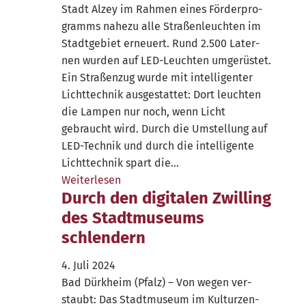
Stadt Alzey im Rah­men eines För­der­pro­
gramms nahe­zu alle Stra­ßen­leuch­ten im
Stadt­ge­biet erneu­ert. Rund 2.500 Later­
nen wur­den auf LED-Leuch­­ten umge­rüs­tet.
Ein Stra­ßen­zug wur­de mit intel­li­gen­ter
Licht­tech­nik aus­ge­stat­tet: Dort leuch­ten
die Lam­pen nur noch, wenn Licht
gebraucht wird. Durch die Umstel­lung auf
LED-Tech­­nik und durch die intel­li­gen­te
Licht­tech­nik spart die…
Wei­ter­le­sen
Durch den digitalen Zwilling
des Stadtmuseums
schlendern
4. Juli 2024
Bad Dürk­heim (Pfalz) – Von wegen ver­
staubt: Das Stadt­mu­se­um im Kul­tur­zen­