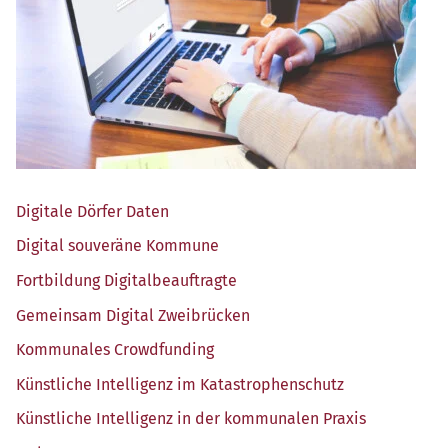
Digi­ta­le Dör­fer Daten
Digi­tal sou­ve­rä­ne Kommune
Fort­bil­dung Digitalbeauftragte
Gemein­sam Digi­tal Zweibrücken
Kom­mu­na­les Crowdfunding
Künst­li­che Intel­li­genz im Katastrophenschutz
Künst­li­che Intel­li­genz in der kom­mu­na­len Praxis